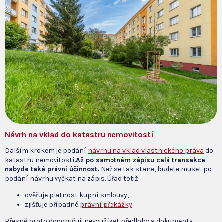
Návrh na vklad do katastru nemovitostí
Dalším krokem je podání
návrhu na vklad vlastnického práva
do
katastru nemovitostí.
Až po samotném zápisu celá transakce
nabyde také právní účinnost.
Než se tak stane, budete muset po
podání návrhu vyčkat na zápis. Úřad totiž:
ověřuje platnost kupní smlouvy,
zjišťuje případné
právní překážky
.
Přesně proto doporučuji nevyužívat předlohy a dokumenty