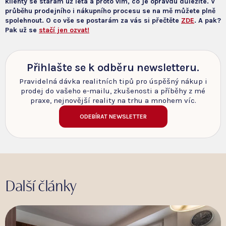
klienty se starám už léta a proto vím, co je opravdu důležité. V
průběhu prodejního i nákupního procesu se na mě můžete plně
spolehnout. O co vše se postarám za vás si přečtěte
ZDE
. A pak?
Pak už se
stačí jen ozvat!
Přihlašte se k odběru newsletteru.
Pravidelná dávka realitních tipů pro úspěšný nákup i
prodej do vašeho e-mailu, zkušenosti a příběhy z mé
praxe, nejnovější reality na trhu a mnohem víc.
ODEBÍRAT NEWSLETTER
Další články