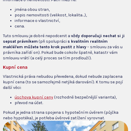
jména obou stran,
popis nemovitosti (velikost, lokalita…),
informace o vlastnictví,
cena.
Tuto smlouvu je dobré nepodcenit a
vždy doporučuji nechat si ji
sepsat právníkem
(při spolupráci
s kvalitním realitním
makléřem můžete tento krok pustit z hlavy
– smlouvu za vás u
právníka zařídí on). Pokud bude cokoliv špatně, katastr vám
smlouvu vrátí (a celý proces se tím prodlouží).
Kupní cena
Vlastnická práva nebudou převedena, dokud nebude zaplacena
kupní cena (to se samozřejmě netýká darování). K tomu se pojí
další věci:
úschova kupní ceny
(rozhodně bezpečnější varianta),
převod na účet.
Pokud je jedna strana spojena s hypotečním úvěrem (půjčka
nebo hypotéka), je potřeba úvěrové zatížení vyrovnat.