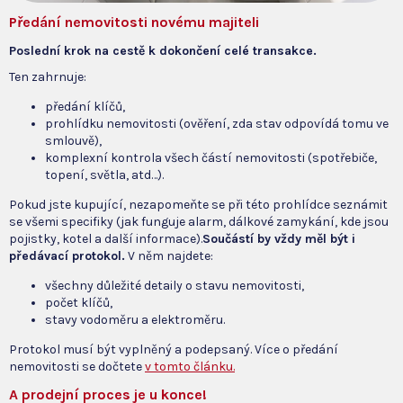
Předání nemovitosti novému majiteli
Poslední krok na cestě k dokončení celé transakce.
Ten zahrnuje:
předání klíčů,
prohlídku nemovitosti (ověření, zda stav odpovídá tomu ve
smlouvě),
komplexní kontrola všech částí nemovitosti (spotřebiče,
topení, světla, atd…).
Pokud jste kupující, nezapomeňte se při této prohlídce seznámit
se všemi specifiky (jak funguje alarm, dálkové zamykání, kde jsou
pojistky, kotel a další informace).
Součástí by vždy měl být i
předávací protokol.
V něm najdete:
všechny důležité detaily o stavu nemovitosti,
počet klíčů,
stavy vodoměru a elektroměru.
Protokol musí být vyplněný a podepsaný. Více o předání
nemovitosti se dočtete
v tomto článku.
A prodejní proces je u konce!