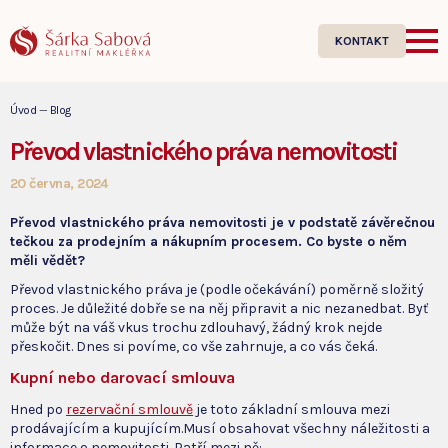
KONTAKT
Úvod
—
Blog
Převod vlastnického práva nemovitosti
20 června, 2024
Převod vlastnického práva nemovitosti je v podstatě závěrečnou
tečkou za prodejním a nákupním procesem. Co byste o něm
měli vědět?
Převod vlastnického práva je (podle očekávání) poměrně složitý
proces. Je důležité dobře se na něj připravit a nic nezanedbat. Byť
může být na váš vkus trochu zdlouhavý, žádný krok nejde
přeskočit. Dnes si povíme, co vše zahrnuje, a co vás čeká.
Kupní nebo darovací smlouva
Hned po
rezervační smlouvě
je toto základní smlouva mezi
prodávajícím a kupujícím.Musí obsahovat všechny náležitosti a
informace o nemovitosti. Patří mezi ně: