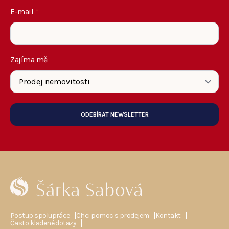
E-mail
*
Zajíma mě
ODEBÍRAT NEWSLETTER
Postup spolupráce
Chci pomoc s prodejem
Kontakt
Často kladené dotazy