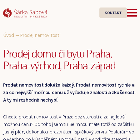
KONTAKT
Úvod
—
Prodej nemovitosti
Prodej domu či bytu Praha,
Praha-východ, Praha-západ
Prodat nemovitost dokáže každý. Prodat nemovitost rychle a
za co nejvyšší možnou cenu už vyžaduje znalosti a zkušenosti.
A ty mi rozhodně nechybí.
Chcete prodat nemovitost v Praze bez starostí a za nejlepší
možnou cenu? Od toho jsem tu. Se mnou máte totiž od začátku
jasný plán, dokonalou prezentaci i špičkový servis. Postarám se
o všechno, co k úspěšnému prodeji patří. Vy odložte starosti a