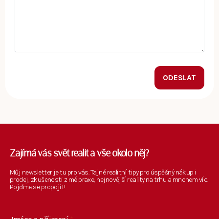
ODESLAT
Zajímá vás svět realit a vše okolo něj?
Můj newsletter je tu pro vás. Tajné realitní tipy pro úspěšný nákup i
prodej, zkušenosti z mé praxe, nejnovější reality na trhu a mnohem víc.
Pojďme se propojit!