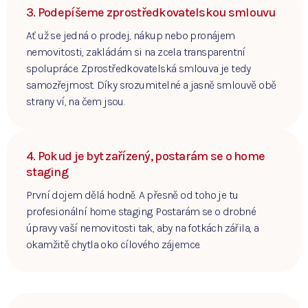
3. Podepíšeme zprostředkovatelskou smlouvu
Ať už se jedná o prodej, nákup nebo pronájem
nemovitosti, zakládám si na zcela transparentní
spolupráce. Zprostředkovatelská smlouva je tedy
samozřejmost. Díky srozumitelné a jasně smlouvě obě
strany ví, na čem jsou.
4. Pokud je byt zařízený, postarám se o home
staging
První dojem dělá hodně. A přesně od toho je tu
profesionální home staging. Postarám se o drobné
úpravy vaší nemovitosti tak, aby na fotkách zářila, a
okamžitě chytla oko cílového zájemce.