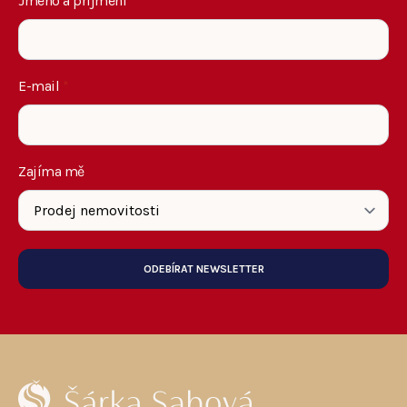
Jméno a příjmení
*
E-mail
*
Zajíma mě
ODEBÍRAT NEWSLETTER