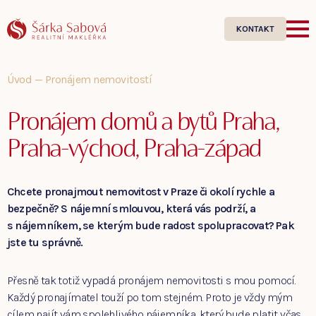
KONTAKT
Úvod
—
Pronájem nemovitostí
Pronájem domů a bytů Praha,
Praha-východ, Praha-západ
Chcete pronajmout nemovitost v Praze či okolí rychle a
bezpečně? S nájemní smlouvou, která vás podrží, a
s nájemníkem, se kterým bude radost spolupracovat? Pak
jste tu správně.
Přesně tak totiž vypadá pronájem nemovitosti s mou pomocí.
Každý pronajímatel touží po tom stejném. Proto je vždy mým
cílem najít vám spolehlivého nájemníka, který bude platit včas,