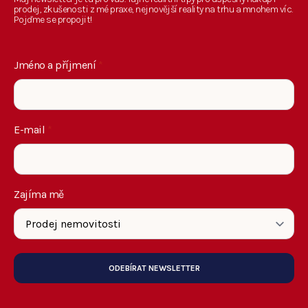
prodej, zkušenosti z mé praxe, nejnovější reality na trhu a mnohem víc.
Pojďme se propojit!
Jméno a příjmení
*
E-mail
*
Zajíma mě
ODEBÍRAT NEWSLETTER