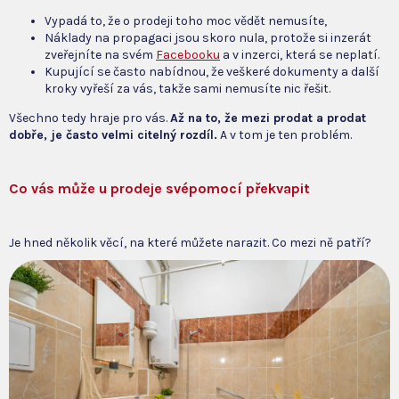
Vypadá to, že o prodeji toho moc vědět nemusíte,
Náklady na propagaci jsou skoro nula, protože si inzerát
zveřejníte na svém
Facebooku
a v inzerci, která se neplatí.
Kupující se často nabídnou, že veškeré dokumenty a další
kroky vyřeší za vás, takže sami nemusíte nic řešit.
Všechno tedy hraje pro vás.
Až na to, že mezi prodat a prodat
dobře, je často velmi citelný rozdíl.
A v tom je ten problém.
Co vás může u prodeje svépomocí překvapit
Je hned několik věcí, na které můžete narazit. Co mezi ně patří?