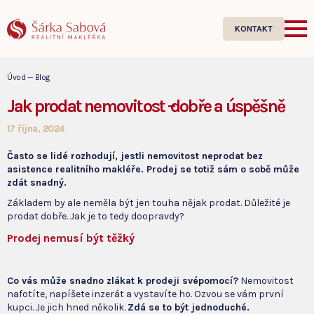
KONTAKT
Úvod
—
Blog
Jak prodat nemovitost –⁠⁠⁠⁠⁠⁠ dobře a úspěšně
17 října, 2024
Často se lidé rozhodují, jestli nemovitost neprodat bez
asistence realitního makléře. Prodej se totiž sám o sobě může
zdát snadný.
Základem by ale neměla být jen touha nějak prodat. Důležité je
prodat dobře. Jak je to tedy doopravdy?
Prodej nemusí být těžký
Co vás může snadno zlákat k prodeji svépomocí?
Nemovitost
nafotíte, napíšete inzerát a vystavíte ho. Ozvou se vám první
kupci. Je jich hned několik.
Zdá se to být jednoduché.