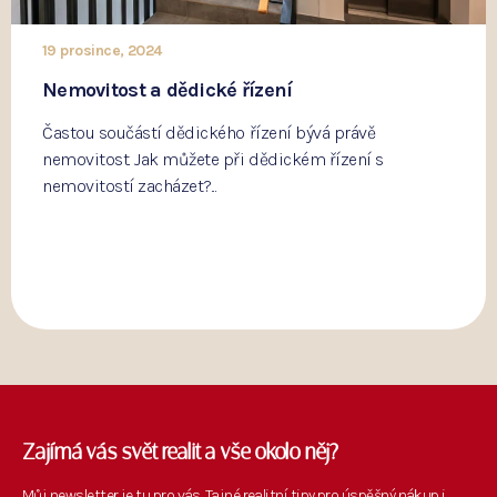
19 prosince, 2024
Nemovitost a dědické řízení
Častou součástí dědického řízení bývá právě
nemovitost. Jak můžete při dědickém řízení s
nemovitostí zacházet?...
Zajímá vás svět realit a vše okolo něj?
Můj newsletter je tu pro vás. Tajné realitní tipy pro úspěšný nákup i