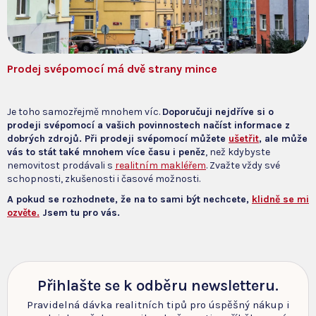
Prodej svépomocí má dvě strany mince
Je toho samozřejmě mnohem víc.
Doporučuji nejdříve si o
prodeji svépomocí a vašich povinnostech načíst informace z
dobrých zdrojů. Při prodeji svépomocí můžete
ušetřit
, ale může
vás to stát také mnohem více času i peněz
, než kdybyste
nemovitost prodávali s
realitním makléřem
. Zvažte vždy své
schopnosti, zkušenosti i časové možnosti.
A pokud se rozhodnete, že na to sami být nechcete,
klidně se mi
ozvěte.
Jsem tu pro vás.
Přihlašte se k odběru newsletteru.
Pravidelná dávka realitních tipů pro úspěšný nákup i