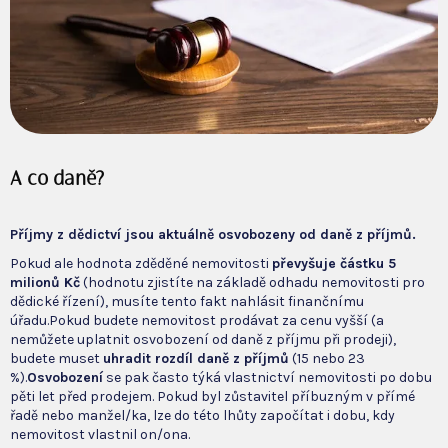
A co daně?
Příjmy z dědictví jsou aktuálně osvobozeny od daně z příjmů.
Pokud ale hodnota zděděné nemovitosti
převyšuje částku 5
milionů Kč
(hodnotu zjistíte na základě odhadu nemovitosti pro
dědické řízení), musíte tento fakt nahlásit finančnímu
úřadu.Pokud budete nemovitost prodávat za cenu vyšší (a
nemůžete uplatnit osvobození od daně z příjmu při prodeji),
budete muset
uhradit rozdíl daně z příjmů
(15 nebo 23
%).
Osvobození
se pak často týká vlastnictví nemovitosti po dobu
pěti let před prodejem. Pokud byl zůstavitel příbuzným v přímé
řadě nebo manžel/ka, lze do této lhůty započítat i dobu, kdy
nemovitost vlastnil on/ona.