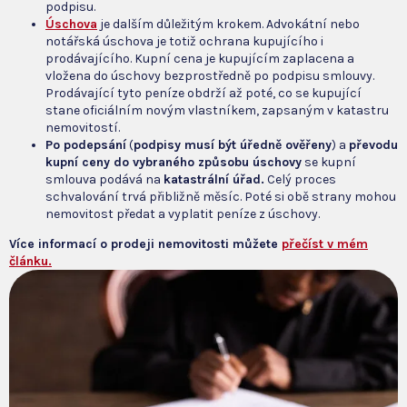
podpisu.
Úschova
je dalším důležitým krokem. Advokátní nebo
notářská úschova je totiž ochrana kupujícího i
prodávajícího. Kupní cena je kupujícím zaplacena a
vložena do úschovy bezprostředně po podpisu smlouvy.
Prodávající tyto peníze obdrží až poté, co se kupující
stane oficiálním novým vlastníkem, zapsaným v katastru
nemovitostí.
Po podepsání
(
podpisy musí být úředně ověřeny
) a
převodu
kupní ceny do vybraného způsobu úschovy
se kupní
smlouva podává na
katastrální úřad.
Celý proces
schvalování trvá přibližně měsíc. Poté si obě strany mohou
nemovitost předat a vyplatit peníze z úschovy.
Více informací o prodeji nemovitosti můžete
přečíst v mém
článku.