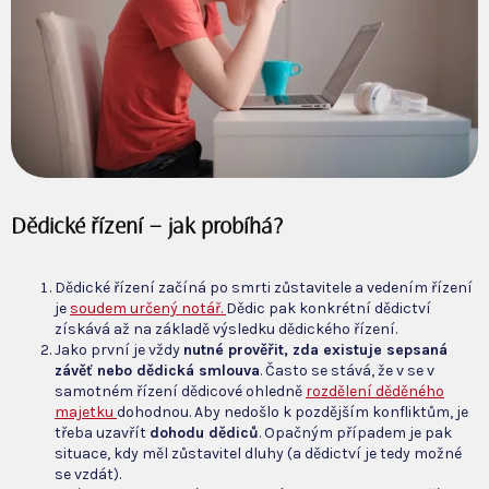
Dědické řízení – jak probíhá?
Dědické řízení začíná po smrti zůstavitele a vedením řízení
je
soudem určený notář.
Dědic pak konkrétní dědictví
získává až na základě výsledku dědického řízení.
Jako první je vždy
nutné prověřit, zda existuje sepsaná
závěť nebo dědická smlouva
. Často se stává, že v se v
samotném řízení dědicové ohledně
rozdělení děděného
majetku
dohodnou. Aby nedošlo k pozdějším konfliktům, je
třeba uzavřít
dohodu dědiců
. Opačným případem je pak
situace, kdy měl zůstavitel dluhy (a dědictví je tedy možné
se vzdát).