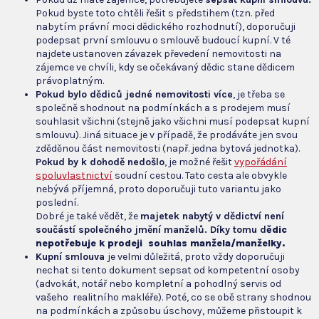
Pokud byste toto chtěli řešit s předstihem (tzn. před
nabytím právní moci dědického rozhodnutí), doporučuji
podepsat první smlouvu o smlouvě budoucí kupní. V té
najdete ustanoven závazek převedení nemovitosti na
zájemce ve chvíli, kdy se očekávaný dědic stane dědicem
právoplatným.
Pokud bylo dědiců jedné nemovitosti více
, je třeba se
společně shodnout na podmínkách a s prodejem musí
souhlasit všichni (stejně jako všichni musí podepsat kupní
smlouvu). Jiná situace je v případě, že prodáváte jen svou
zděděnou část nemovitosti (např. jedna bytová jednotka).
Pokud by k dohodě nedošlo
, je možné řešit
vypořádání
spoluvlastnictví
soudní cestou. Tato cesta ale obvykle
nebývá příjemná, proto doporučuji tuto variantu jako
poslední.
Dobré je také vědět, že
majetek nabytý v dědictví není
součástí společného jmění manželů. Díky tomu d
ědic
nepotřebuje k prodeji souhlas manžela/manželky.
Kupní smlouva
je velmi důležitá, proto vždy doporučuji
nechat si tento dokument sepsat od kompetentní osoby
(advokát, notář nebo kompletní a pohodlný servis od
vašeho realitního makléře). Poté, co se obě strany shodnou
na podmínkách a způsobu úschovy, můžeme přistoupit k