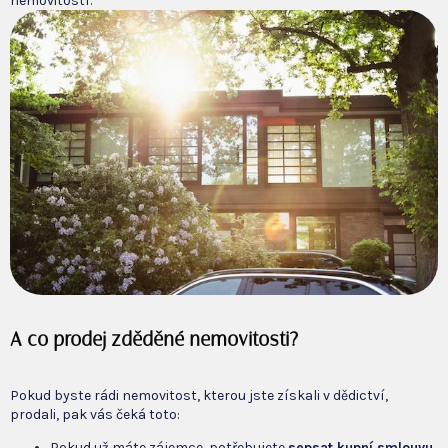
nemovitostí.
A co prodej zděděné nemovitosti?
Pokud byste rádi nemovitost, kterou jste získali v dědictví,
prodali, pak vás čeká toto:
Pokud už máte zájemce, potřebujete
sepsat kupní smlouvu.