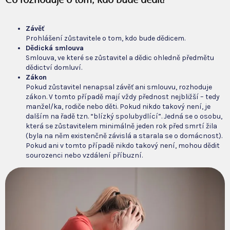
Co rozhoduje o tom, kdo bude dědit?
Závěť
Prohlášení zůstavitele o tom, kdo bude dědicem.
Dědická smlouva
Smlouva, ve které se zůstavitel a dědic ohledně předmětu
dědictví domluví.
Zákon
Pokud zůstavitel nenapsal závěť ani smlouvu, rozhoduje
zákon. V tomto případě mají vždy přednost nejbližší – tedy
manžel/ka, rodiče nebo děti. Pokud nikdo takový není, je
dalším na řadě tzn. “blízký spolubydlící”. Jedná se o osobu,
která se zůstavitelem minimálně jeden rok před smrtí žila
(byla na něm existenčně závislá a starala se o domácnost).
Pokud ani v tomto případě nikdo takový není, mohou dědit
sourozenci nebo vzdálení příbuzní.