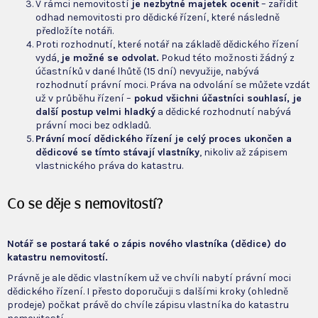
V rámci nemovitostí
je nezbytné majetek ocenit
– zařídit
odhad nemovitosti pro dědické řízení, které následně
předložíte notáři.
Proti rozhodnutí, které notář na základě dědického řízení
vydá,
je možné se odvolat.
Pokud této možnosti žádný z
účastníků v dané lhůtě (15 dní) nevyužije, nabývá
rozhodnutí právní moci. Práva na odvolání se můžete vzdát
už v průběhu řízení –
pokud všichni účastníci souhlasí, je
další postup velmi hladký
a dědické rozhodnutí nabývá
právní moci bez odkladů.
Právní mocí dědického řízení je celý proces ukončen a
dědicové se tímto stávají vlastníky
, nikoliv až zápisem
vlastnického práva do katastru.
Co se děje s nemovitostí?
Notář se postará také o zápis nového vlastníka (dědice) do
katastru nemovitostí.
Právně je ale dědic vlastníkem už ve chvíli nabytí právní moci
dědického řízení. I přesto doporučuji s dalšími kroky (ohledně
prodeje) počkat právě do chvíle zápisu vlastníka do katastru