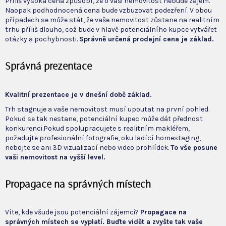
Příliš vysoká cena způsobí, že o vaši nemovitost nebude zájem.
Naopak podhodnocená cena bude vzbuzovat podezření. V obou
případech se může stát, že vaše nemovitost zůstane na realitním
trhu příliš dlouho, což bude v hlavě potenciálního kupce vytvářet
otázky a pochybnosti.
Správně určená prodejní cena je základ.
Správná prezentace
Kvalitní prezentace je v dnešní době základ.
Trh stagnuje a vaše nemovitost musí upoutat na první pohled.
Pokud se tak nestane, potenciální kupec může dát přednost
konkurenci.Pokud spolupracujete s realitním makléřem,
požadujte profesionální fotografie, oku ladící homestaging,
nebojte se ani 3D vizualizací nebo video prohlídek.
To vše posune
vaši nemovitost na vyšší level.
Propagace na správných místech
Víte, kde všude jsou potenciální zájemci?
Propagace na
správných místech se vyplatí. Buďte vidět a zvyšte tak vaše