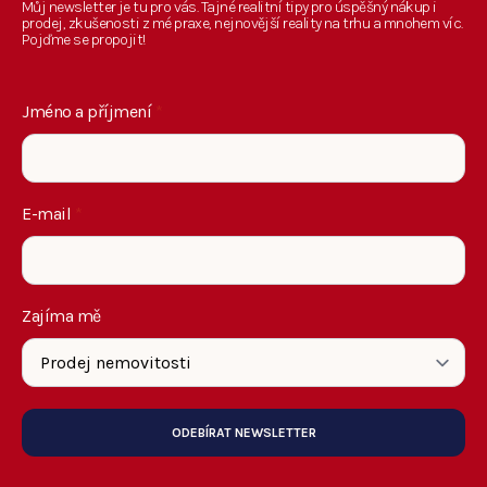
Můj newsletter je tu pro vás. Tajné realitní tipy pro úspěšný nákup i
prodej, zkušenosti z mé praxe, nejnovější reality na trhu a mnohem víc.
Pojďme se propojit!
Jméno a příjmení
*
E-mail
*
Zajíma mě
ODEBÍRAT NEWSLETTER