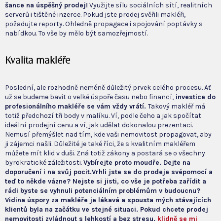
šance na úspěšný prodej!
Využijte sílu sociálních sítí, realitních
serverů i tištěné inzerce. Pokud jste prodej svěřili makléři,
požadujte reporty. Ohledně propagace i spojování poptávky s
nabídkou. To vše by mělo být samozřejmostí.
Kvalita makléře
Poslední, ale rozhodně neméně důležitý prvek celého procesu. Ať
už se budeme bavit o velké úspoře času nebo financí,
investice do
profesionálního makléře se vám vždy vrátí.
Takový makléř má
totiž předchozí tři body v malíku. Ví, podle čeho a jak spočítat
ideální prodejní cenu a ví, jak udělat dokonalou prezentaci.
Nemusí přemýšlet nad tím, kde vaši nemovitost propagovat, aby
ji zájemci našli. Důležité je také říci, že s kvalitním makléřem
můžete mít klid v duši. Zná totiž zákony a postará se o všechny
byrokratické záležitosti.
Vybírejte proto moudře. Dejte na
doporučení i na svůj pocit.
Vrhli jste se do prodeje svépomocí a
teď to někde vázne? Nejste si jisti, co vše je potřeba zařídit a
rádi byste se vyhnuli potenciálním problémům v budoucnu?
Vidina úspory za makléře je lákavá a spousta mých stávajících
klientů byla na začátku ve stejné situaci. Pokud chcete prodej
nemovitosti zvládnout s lehkostí a bez stresu,
klidně se mi