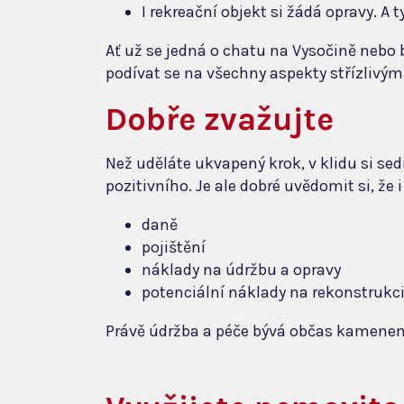
I rekreační objekt si žádá opravy. A t
Ať už se jedná o chatu na Vysočině nebo 
podívat se na všechny aspekty střízlivý
Dobře zvažujte
Než uděláte ukvapený krok, v klidu si s
pozitivního. Je ale dobré uvědomit si, že
daně
pojištění
náklady na údržbu a opravy
potenciální náklady na rekonstrukc
Právě údržba a péče bývá občas kamenem ú