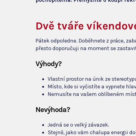
pochopitelná. Přemýšlíte o koupi rek
Dvě tváře víkendov
Pátek odpoledne. Doběhnete z práce, zabal
přesto doporučuji na moment se zastavit.I
Výhody?
Vlastní prostor na únik ze stereotyp
Místo, kde si vyčistíte a vypnete hla
Nemusíte na vašem oblíbeném místě 
Nevýhoda?
Jedná se o velký závazek.
Stejně, jako vám chalupa energii do