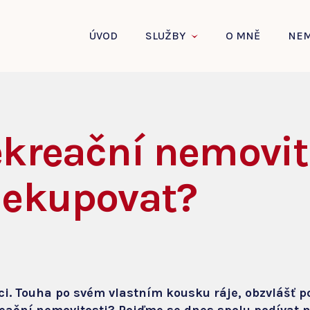
ÚVOD
SLUŽBY
O MNĚ
NEM
ekreační nemovit
nekupovat?
i. Touha po svém vlastním kousku ráje, obzvlášť pok