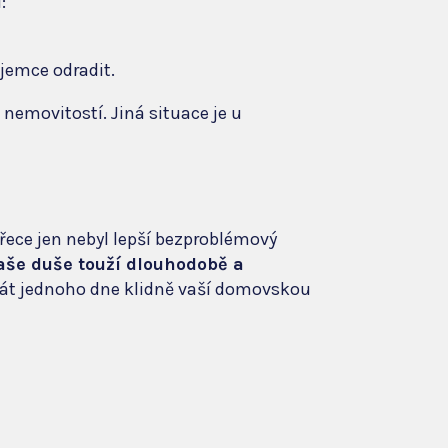
:
jemce odradit.
 nemovitostí. Jiná situace je u
s přece jen nebyl lepší bezproblémový
vaše duše touží dlouhodobě a
tát jednoho dne klidně vaší domovskou