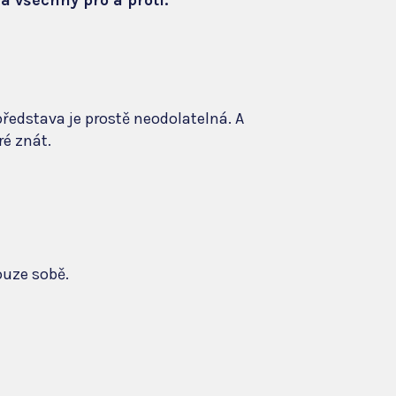
a všechny pro a proti.
představa je prostě neodolatelná. A
ré znát.
ouze sobě.