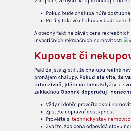
V případě, že byste koupili chalupu na h
Pokud bude chalupa hůře dostupná 
Prodej takové chalupu v budoucnu b
A obecný fakt na závěr: cena rekreačních 
investičních rekreačních nemovitostí.
Kupovat či nekupov
Pakliže jste zjistili, že chalupu reálně ne
pronájem chalupy.
Pokud ale víte, že 
intenzivně, jděte do toho.
Když se o svo
základnou.
Osobně doporučuji nenecha
Vždy si dobře prověřte okolí nemovit
Zjistěte dopravní dostupnost.
Prověřte si
technický stav nemovito
Zvažte, zda cena odpovídá stavu ne