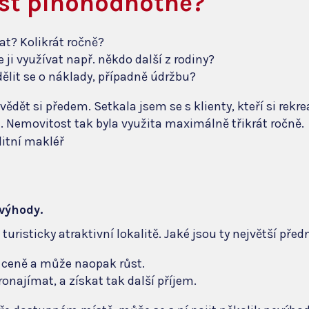
ost plnohodnotně?
at? Kolikrát ročně?
ji využívat např. někdo další z rodiny?
odělit se o náklady, případně údržbu?
vědět si předem. Setkala jsem se s klienty, kteří si rekre
li. Nemovitost tak byla využita maximálně třikrát ročně.
výhody.
turisticky atraktivní lokalitě. Jaké jsou ty největší před
 ceně a může naopak růst.
ronajímat, a získat tak další příjem.