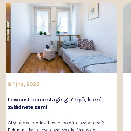
10 října, 2024
Prodej rodinného domu –⁠⁠⁠⁠⁠⁠ jak na to?
Jak na prodej rodinného domu, abyste z prodeje
získali možné maximum? Prodej rodinného domu
má svá specifika. Jaká?...