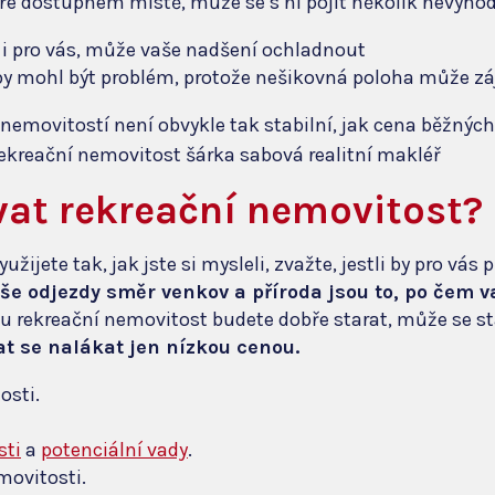
ůře dostupném místě, může se s ní pojit několik nevýhod
i pro vás, může vaše nadšení ochladnout
y mohl být problém, protože nešikovná poloha může zá
nemovitostí není obvykle tak stabilní, jak cena běžných
at rekreační nemovitost?
využijete tak, jak jste si mysleli, zvažte, jestli by pro vá
vaše odjezdy směr venkov a příroda jsou to, po čem 
u rekreační nemovitost budete dobře starat, může se s
t se nalákat jen nízkou cenou.
osti.
sti
a
potenciální vady
.
movitosti.