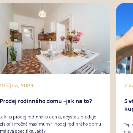
7 května, 2021
5 věcí, které je třeba si ujasnit, když
kupujete nemovitost
Typ nemovitosti, lokalita, způsob financování, ale i
P
sousedské vztahy. To může být důležité, když
U