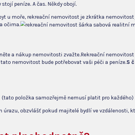
y stojí peníze. A čas. Někdy obojí.
byt u moře, rekreační nemovitost je zkrátka nemovitost j
ma očima.
edněte a nákup nemovitosti zvažte.Rekreační nemovitos
 i tato nemovitost bude potřebovat vaši péči a peníze.
S č
i (tato položka samozřejmě nemusí platit pro každého)
razu, obzvlášť pokud majitelé bydlí ve vzdálenosti, kt