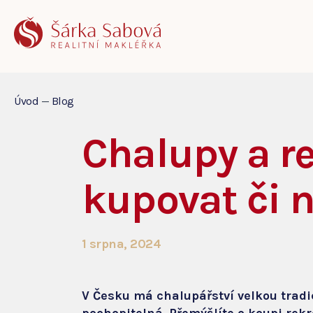
Úvod
—
Blog
Chalupy a r
kupovat či 
1 srpna, 2024
V Česku má chalupářství velkou tradic