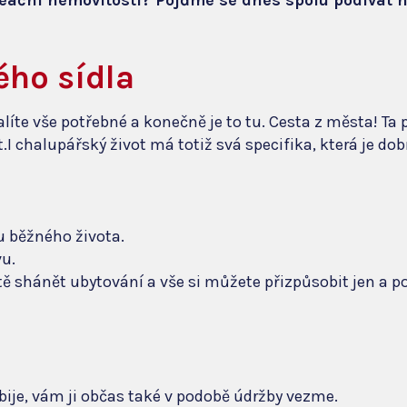
reační nemovitosti? Pojďme se dnes spolu podívat n
ého sídla
íte vše potřebné a konečně je to tu. Cesta z města! Ta 
 chalupářský život má totiž svá specifika, která je dob
u běžného života.
vu.
shánět ubytování a vše si můžete přizpůsobit jen a p
bije, vám ji občas také v podobě údržby vezme.