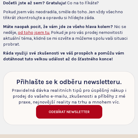
Dočetli jste až sem? Gratuluju!
Co na to říkáte?
Pokud jsem vás neodradila, směle do toho. Jen vždy všechno
třikrát zkontrolujte a opravdu si hlídejte záda.
Máte naopak pocit, že vám jde ze všeho hlava kolem?
Nic se
neděje,
od toho jsem tu.
Pokud je pro vás prodej nemovitosti
aktuální téma, klidně se mi ozvěte a můžeme spolu vaši situaci
probrat.
Ráda využiji své zkušenosti ve váš prospěch a pomůžu vám
dotáhnout tuto velkou událost až do šťastného konce!
Přihlašte se k odběru newsletteru.
Pravidelná dávka realitních tipů pro úspěšný nákup i
prodej do vašeho e-mailu, zkušenosti a příběhy z mé
praxe, nejnovější reality na trhu a mnohem víc.
ODEBÍRAT NEWSLETTER