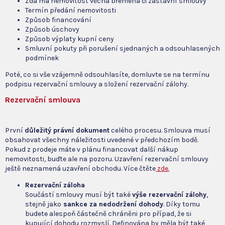
Zda má nemovitost věcná břemena či zástavní smlouvy
Termín předání nemovitosti
Způsob financování
Způsob úschovy
Způsob výplaty kupní ceny
Smluvní pokuty při porušení sjednaných a odsouhlasených
podmínek
Poté, co si vše vzájemně odsouhlasíte, domluvte se na termínu
podpisu rezervační smlouvy a složení rezervační zálohy.
Rezervační smlouva
První
důležitý právní dokument
celého procesu. Smlouva musí
obsahovat všechny náležitosti uvedené v předchozím bodě.
Pokud z prodeje máte v plánu financovat další nákup
nemovitosti, buďte ale na pozoru. Uzavření rezervační smlouvy
ještě neznamená uzavření obchodu. Více čtěte
zde.
Rezervační záloha
Součástí smlouvy musí být také
výše rezervační zálohy
,
stejně jako
sankce za nedodržení dohody
. Díky tomu
budete alespoň částečně chráněni pro případ, že si
kupující dohodu rozmyslí. Definována by měla být také