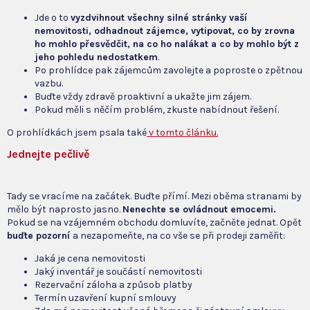
Jde o to
v
yzdvihnout všechny silné stránky vaší
nemovitosti, odhadnout zájemce, vytipovat, co by zrovna
ho mohlo přesvědčit, na co ho nalákat a co by mohlo být z
jeho pohledu nedostatkem
.
Po prohlídce pak zájemcům zavolejte a poproste o zpětnou
vazbu.
Buďte vždy zdravě proaktivní a ukažte jim zájem.
Pokud měli s něčím problém, zkuste nabídnout řešení.
O prohlídkách jsem psala také
v tomto článku.
Jednejte pečlivě
Tady se vracíme na začátek. Buďte přímí. Mezi oběma stranami by
mělo být naprosto jasno.
Nenechte se ovládnout emocemi.
Pokud se na vzájemném obchodu domluvíte, začněte jednat. Opět
buďte pozorní
a nezapomeňte, na co vše se při prodeji zaměřit:
Jaká je cena nemovitosti
Jaký inventář je součástí nemovitosti
Rezervační záloha a způsob platby
Termín uzavření kupní smlouvy