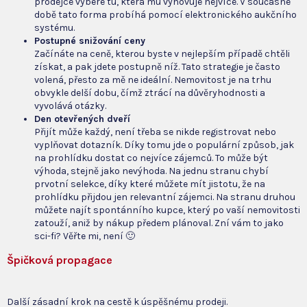
prodejce vybere tu, která mu vyhovuje nejvíce. V současné
době tato forma probíhá pomocí elektronického aukčního
systému.
Postupné snižování ceny
Začínáte na ceně, kterou byste v nejlepším případě chtěli
získat, a pak jdete postupně níž. Tato strategie je často
volená, přesto za mě ne ideální. Nemovitost je na trhu
obvykle delší dobu, čímž ztrácí na důvěryhodnosti a
vyvolává otázky.
Den otevřených dveří
Přijít může každý, není třeba se nikde registrovat nebo
vyplňovat dotazník. Díky tomu jde o populární způsob, jak
na prohlídku dostat co nejvíce zájemců. To může být
výhoda, stejně jako nevýhoda. Na jednu stranu chybí
prvotní selekce, díky které můžete mít jistotu, že na
prohlídku přijdou jen relevantní zájemci. Na stranu druhou
můžete najít spontánního kupce, který po vaší nemovitosti
zatouží, aniž by nákup předem plánoval. Zní vám to jako
sci-fi? Věřte mi, není 🙂
Špičková propagace
Další zásadní krok na cestě k úspěšnému prodeji.