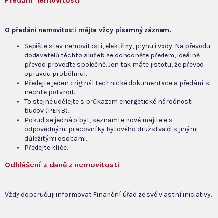
Předání nemovitosti
O předání nemovitosti mějte vždy písemný záznam.
Sepište stav nemovitosti, elektřiny, plynu i vody. Na převodu
dodavatelů těchto služeb se dohodněte předem, ideálně
převod proveďte společně. Jen tak máte jistotu, že převod
opravdu proběhnul.
Předejte jeden originál technické dokumentace a předání si
nechte potvrdit.
To stejné udělejte s průkazem energetické náročnosti
budov (PENB).
Pokud se jedná o byt, seznamte nové majitele s
odpovědnými pracovníky bytového družstva či s jinými
důležitými osobami.
Předejte klíče.
Odhlášení z daně z nemovitosti
Vždy doporučuji informovat Finanční úřad ze své vlastní iniciativy.