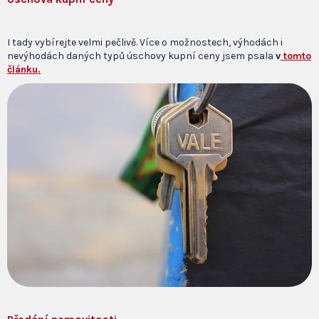
I tady vybírejte velmi pečlivě. Více o možnostech, výhodách i
nevýhodách daných typů úschovy kupní ceny jsem psala
v
tomto
článku.