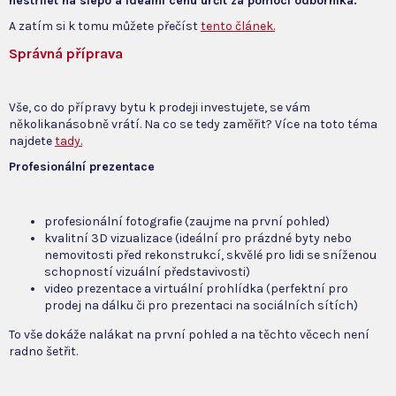
nestřílet na slepo a ideální cenu určit za pomocí odborníka.
A zatím si k tomu můžete přečíst
tento článek.
Správná příprava
Vše, co do přípravy bytu k prodeji investujete, se vám
několikanásobně vrátí. Na co se tedy zaměřit? Více na toto téma
najdete
tady.
Profesionální prezentace
profesionální fotografie (zaujme na první pohled)
kvalitní 3D vizualizace (ideální pro prázdné byty nebo
nemovitosti před rekonstrukcí, skvělé pro lidi se sníženou
schopností vizuální představivosti)
video prezentace a virtuální prohlídka (perfektní pro
prodej na dálku či pro prezentaci na sociálních sítích)
To vše dokáže nalákat na první pohled a na těchto věcech není
radno šetřit.