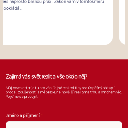
nejen v situaci, kdy stavíte dům od nuly. Jak tedy
stavební povo...
Zajímá vás svět realit a vše okolo něj?
Můj newsletter je tu pro vás. Tajné realitní tipy pro úspěšný nákup i
prodej, zkušenosti z mé praxe, nejnovější reality na trhu a mnohem víc.
Pojďme se propojit!
Jméno a příjmení
*