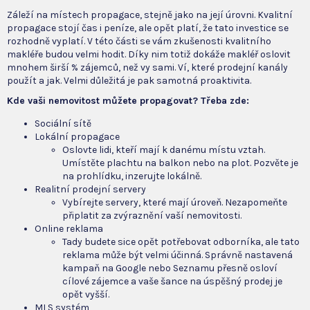
Záleží na místech propagace, stejně jako na její úrovni. Kvalitní
propagace stojí čas i peníze, ale opět platí, že tato investice se
rozhodně vyplatí. V této části se vám zkušenosti kvalitního
makléře budou velmi hodit. Díky nim totiž dokáže makléř oslovit
mnohem širší % zájemců, než vy sami. Ví, které prodejní kanály
použít a jak. Velmi důležitá je pak samotná proaktivita.
Kde vaši nemovitost můžete propagovat? Třeba zde:
Sociální sítě
Lokální propagace
Oslovte lidi, kteří mají k danému místu vztah.
Umístěte plachtu na balkon nebo na plot. Pozvěte je
na prohlídku, inzerujte lokálně.
Realitní prodejní servery
Vybírejte servery, které mají úroveň. Nezapomeňte
připlatit za zvýraznění vaší nemovitosti.
Online reklama
Tady budete sice opět potřebovat odborníka, ale tato
reklama může být velmi účinná. Správně nastavená
kampaň na Google nebo Seznamu přesně osloví
cílové zájemce a vaše šance na úspěšný prodej je
opět vyšší.
MLS systém