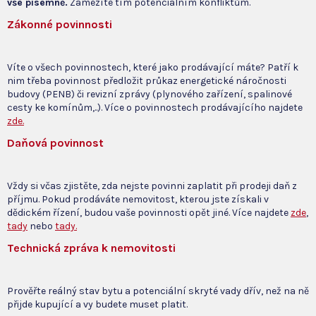
vše písemně.
Zamezíte tím potenciálním konfliktům.
Zákonné povinnosti
Víte o všech povinnostech, které jako prodávající máte? Patří k
nim třeba povinnost předložit průkaz energetické náročnosti
budovy (PENB) či revizní zprávy (plynového zařízení, spalinové
cesty ke komínům,..). Více o povinnostech prodávajícího najdete
zde.
Daňová povinnost
Vždy si včas zjistěte, zda nejste povinni zaplatit při prodeji daň z
příjmu. Pokud prodáváte nemovitost, kterou jste získali v
dědickém řízení, budou vaše povinnosti opět jiné. Více najdete
zde
,
tady
nebo
tady.
Technická zpráva k nemovitosti
Prověřte reálný stav bytu a potenciální skryté vady dřív, než na ně
přijde kupující a vy budete muset platit.