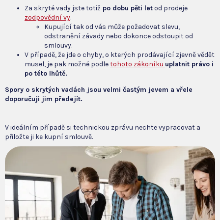
Za skryté vady jste totiž
po dobu pěti let
od prodeje
zodpovědní vy
.
Kupující tak od vás může požadovat slevu,
odstranění závady nebo dokonce odstoupit od
smlouvy.
V případě, že jde o chyby, o kterých prodávající zjevně vědět
musel, je pak možné podle
tohoto zákoníku
uplatnit právo i
po této lhůtě.
Spory o skrytých vadách jsou velmi častým jevem a vřele
doporučuji jim předejít.
V ideálním případě si technickou zprávu nechte vypracovat a
přiložte ji ke kupní smlouvě.