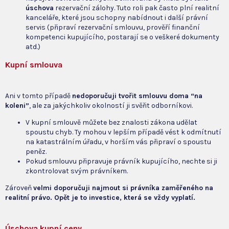
úschova
rezervační zálohy. Tuto roli pak často plní realitní
kanceláře, které jsou schopny nabídnout i další právní
servis (připraví rezervační smlouvu, prověří finanční
kompetenci kupujícího, postarají se o veškeré dokumenty
atd.)
Kupní smlouva
Ani v tomto případě
nedoporučuji tvořit smlouvu doma “na
koleni”
, ale za jakýchkoliv okolností ji svěřit odborníkovi.
V kupní smlouvě můžete bez znalosti zákona udělat
spoustu chyb. Ty mohou v lepším případě vést k odmítnutí
na katastrálním úřadu, v horším vás připraví o spoustu
peněz.
Pokud smlouvu připravuje právník kupujícího, nechte si ji
zkontrolovat svým právníkem.
Zároveň
velmi doporučuji najmout si právníka zaměřeného na
realitní právo. Opět je to investice, která se vždy vyplatí.
Úschova kupní ceny