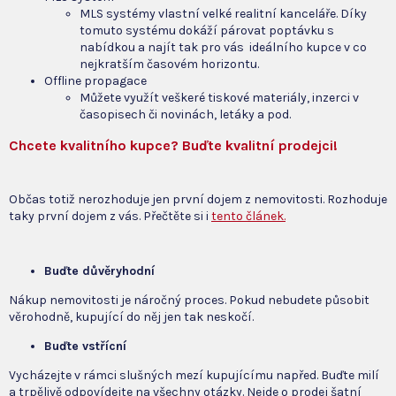
MLS systémy vlastní velké realitní kanceláře. Díky
tomuto systému dokáží párovat poptávku s
nabídkou a najít tak pro vás ideálního kupce v co
nejkratším časovém horizontu.
Offline propagace
Můžete využít veškeré tiskové materiály, inzerci v
časopisech či novinách, letáky a pod.
Chcete kvalitního kupce? Buďte kvalitní prodejci!
Občas totiž nerozhoduje jen první dojem z nemovitosti. Rozhoduje
taky první dojem z vás. Přečtěte si i
tento článek.
Buďte důvěryhodní
Nákup nemovitosti je náročný proces. Pokud nebudete působit
věrohodně, kupující do něj jen tak neskočí.
Buďte vstřícní
Vycházejte v rámci slušných mezí kupujícímu napřed. Buďte milí
a trpělivě odpovídejte na všechny otázky. Nejde o prodej šatní