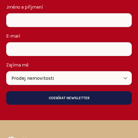
Jméno a příjmení
*
E-mail
*
Zajíma mě
ODEBÍRAT NEWSLETTER