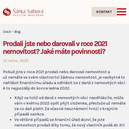
KONTAKT
Úvod
—
Blog
Prodali jste nebo darovali v roce 2021
nemovitost? Jaké máte povinnosti?
18 ledna, 2022
Pokud jste v roce 2021 prodali nebo darovali nemovitost a
už nemáte ve svém vlastnictví žádnou nemovitost, je nezbytné to
nahlásit finančnímu úřadu a odhlásit se z daně z nemovitých věcí.
A to nejpozději do konce ledna 2022.
Když se totiž od daně z nemovitých věcí neodhlásíte, může
vám v květnu 2022 opět přijít složenka, přestože už nemáte
za co daň platit. Za včasné neoznámení hrozí v krajním
případě sankce.
Ve většině případů se finanční úřad dozví, že jste
nemovitost prodali díky tomu, že nový vlastník podá do 31.1.