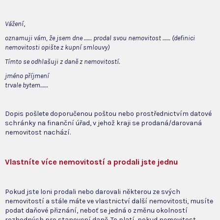
Vážení
,
oznamuji vám, že jsem dne …… prodal svou nemovitost …… (definici
nemovitosti opište z kupní smlouvy)
Tímto se odhlašuji z daně z nemovitostí.
jméno příjmení
trvale bytem……
Dopis pošlete doporučenou poštou nebo prostřednictvím datové
schránky na finanční úřad, v jehož kraji se prodaná/darovaná
nemovitost nachází.
Vlastníte více nemovitostí a prodali jste jednu
Pokud jste loni prodali nebo darovali některou ze svých
nemovitostí a stále máte ve vlastnictví další nemovitosti, musíte
podat daňové přiznání, neboť se jedná o změnu okolností
rozhodných pro stanovení daně. To platí, pokud nemovitost,