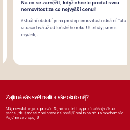
Na co se zaměřit, když chcete prodat svou
nemovitost za co nejvyšší cenu?
Aktuální období je na prodej nemovitosti ideální. Tato
situace trvá už od loňského roku. Už tehdy jsme si
mysleli, ...
Zajímá vás svět realit a vše okolo něj?
Můj newsletter je tu pro vás. Tajné realitní tipy pro úspěšný nákup i
prodej, zkušenosti z mé praxe, nejnovější reality na trhu a mnohem víc.
Pojďme se propojit!