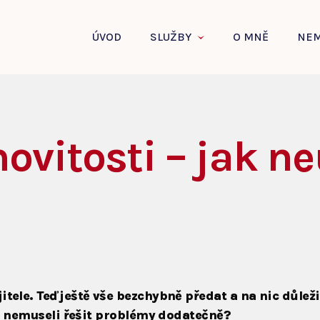
ÚVOD
SLUŽBY
O MNĚ
NEM
ovitosti – jak ne
tele. Teď ještě vše bezchybně předat a na nic důl
te nemuseli řešit problémy dodatečně?