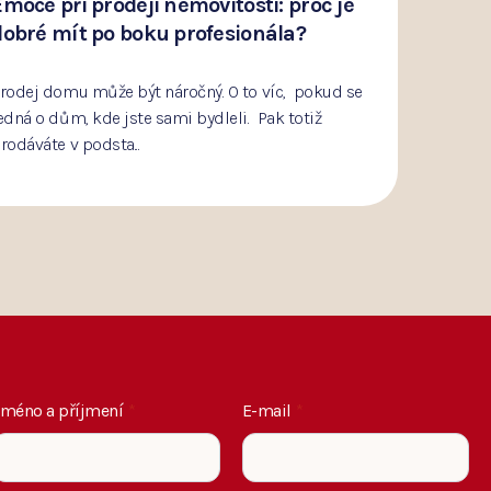
Emoce při prodeji nemovitosti: proč je
Při
dobré mít po boku profesionála?
pro
rodej domu může být náročný. O to víc, pokud se
Správ
edná o dům, kde jste sami bydleli. Pak totiž
vaši 
rodáváte v podsta...
mnoho
Jméno a příjmení
*
E-mail
*