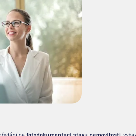
předání na
fotodokumentaci stavu nemovitosti
, vyba