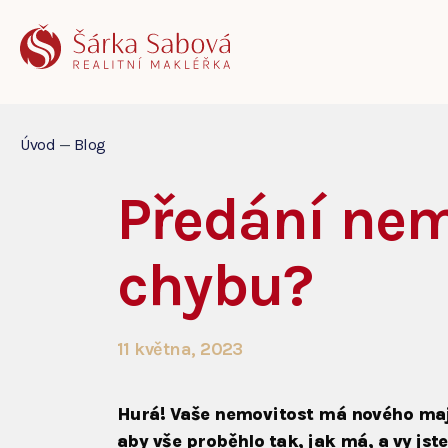
Úvod
—
Blog
Předání nem
chybu?
11 května, 2023
Hurá! Vaše nemovitost má nového maji
aby vše proběhlo tak, jak má, a vy js