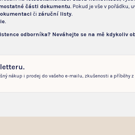
amostatné části dokumentu
. Pokud je vše v pořádku, u
dokumentaci
či
záruční listy
.
ie
.
sistence odborníka? Neváhejte se na mě kdykoliv o
letteru.
ěšný nákup i prodej do vašeho e-mailu, zkušenosti a příběhy z