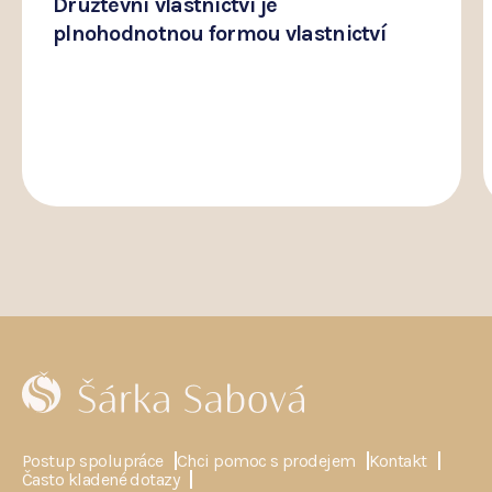
Družtevní vlastnictví je
plnohodnotnou formou vlastnictví
Postup spolupráce
Chci pomoc s prodejem
Kontakt
Často kladené dotazy