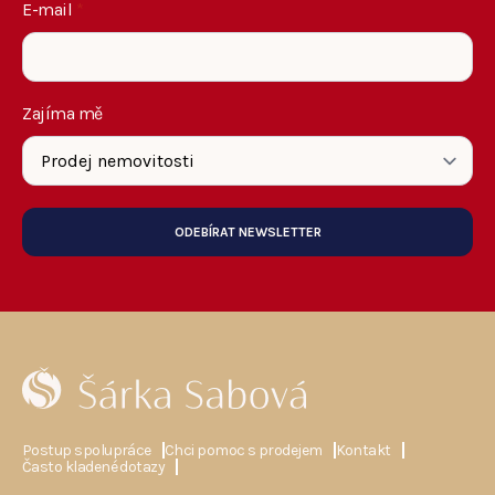
E-mail
*
Zajíma mě
ODEBÍRAT NEWSLETTER
Postup spolupráce
Chci pomoc s prodejem
Kontakt
Často kladené dotazy