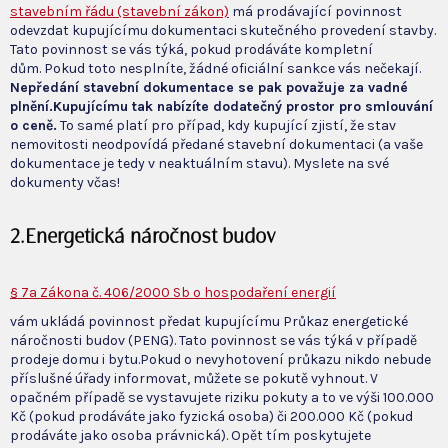
stavebním řádu (stavební zákon)
má prodávající povinnost
odevzdat kupujícímu dokumentaci skutečného provedení stavby.
Tato povinnost se vás týká, pokud prodáváte kompletní
dům. Pokud toto nesplníte, žádné oficiální sankce vás nečekají.
Nepředání stavební dokumentace se pak považuje za vadné
plnění.
Kupujícímu tak nabízíte dodatečný prostor pro smlouvání
o ceně.
To samé platí pro případ, kdy kupující zjistí, že stav
nemovitosti neodpovídá předané stavební dokumentaci (a vaše
dokumentace je tedy v neaktuálním stavu). Myslete na své
dokumenty včas!
2.Energetická náročnost budov
§ 7a Zákona č. 406/2000 Sb o hospodaření energií
vám ukládá povinnost předat kupujícímu Průkaz energetické
náročnosti budov (PENG). Tato povinnost se vás týká v případě
prodeje domu i bytu.Pokud o nevyhotovení průkazu nikdo nebude
příslušné úřady informovat, můžete se pokutě vyhnout. V
opačném případě se vystavujete riziku pokuty a to ve výši 100.000
Kč (pokud prodáváte jako fyzická osoba) či 200.000 Kč (pokud
prodáváte jako osoba právnická). Opět tím poskytujete