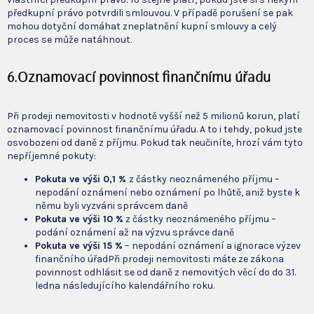
předkupní právo potvrdili smlouvou. V případě porušení se pak
mohou dotyční domáhat zneplatnění kupní smlouvy a celý
proces se může natáhnout.
6
.
Oznamovací povinnost finančnímu úřadu
Při prodeji nemovitosti v hodnotě vyšší než 5 milionů korun, platí
oznamovací povinnost finančnímu úřadu. A to i tehdy, pokud jste
osvobozeni od daně z příjmu. Pokud tak neučiníte, hrozí vám tyto
nepříjemné pokuty:
Pokuta ve výši 0,1 %
z částky neoznámeného příjmu –
nepodání oznámení nebo oznámení po lhůtě, aniž byste k
němu byli vyzváni správcem daně
Pokuta ve výši 10 %
z částky neoznámeného příjmu –
podání oznámení až na výzvu správce daně
Pokuta ve výši 15 %
– nepodání oznámení a ignorace výzev
finančního úřadPři prodeji nemovitosti máte ze zákona
povinnost odhlásit se od daně z nemovitých věcí do do 31.
ledna následujícího kalendářního roku.