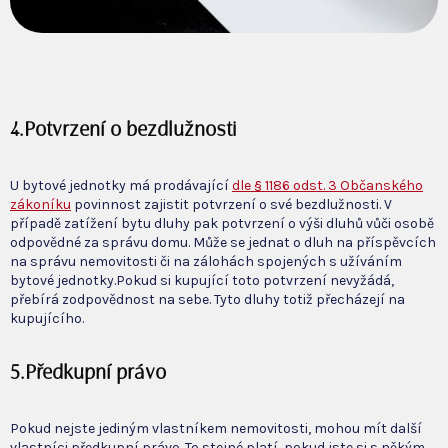
4.
Potvrzení o bezdlužnosti
U bytové jednotky má prodávající
dle § 1186 odst. 3 Občanského
zákoníku
povinnost zajistit potvrzení o své bezdlužnosti. V
případě zatížení bytu dluhy pak potvrzení o výši dluhů vůči osobě
odpovědné za správu domu. Může se jednat o dluh na příspěvcích
na správu nemovitosti či na zálohách spojených s užíváním
bytové jednotky.Pokud si kupující toto potvrzení nevyžádá,
přebírá zodpovědnost na sebe. Tyto dluhy totiž přecházejí na
kupujícího.
5.Předkupní právo
Pokud nejste jediným vlastníkem nemovitosti, mohou mít další
vlastníci předkupní právo. To stejné platí, pokud jste si s někým