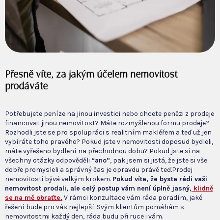
Přesně víte, za jakým účelem nemovitost
prodáváte
Potřebujete peníze na jinou investici nebo chcete penězi z prodeje
financovat jinou nemovitost? Máte rozmyšlenou formu prodeje?
Rozhodli jste se pro spolupráci s realitním makléřem a teď už jen
vybíráte toho pravého? Pokud jste v nemovitosti doposud bydleli,
máte vyřešeno bydlení na přechodnou dobu? Pokud jste si na
všechny otázky odpověděli
“ano”
, pak jsem si jistá, že jste si vše
dobře promysleli a správný čas je opravdu právě teď.Prodej
nemovitosti bývá velkým krokem.
Pokud víte, že byste rádi vaši
nemovitost prodali, ale celý postup vám není úplně jasný,
klidně
se na mě obraťte.
V rámci konzultace vám ráda poradím, jaké
řešení bude pro vás nejlepší. Svým klientům pomáhám s
nemovitostmi každý den, ráda budu při ruce i vám.