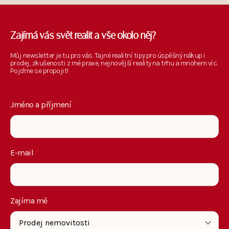
Zajímá vás svět realit a vše okolo něj?
Můj newsletter je tu pro vás. Tajné realitní tipy pro úspěšný nákup i
prodej, zkušenosti z mé praxe, nejnovější reality na trhu a mnohem víc.
Pojďme se propojit!
Jméno a příjmení
*
E-mail
*
Zajíma mě