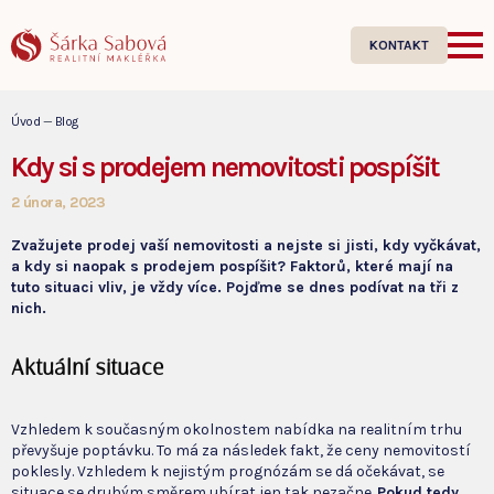
KONTAKT
Úvod
—
Blog
Kdy si s prodejem nemovitosti pospíšit
2 února, 2023
Zvažujete prodej vaší nemovitosti a nejste si jisti, kdy vyčkávat,
a kdy si naopak s prodejem pospíšit? Faktorů, které mají na
tuto situaci vliv, je vždy více. Pojďme se dnes podívat na tři z
nich.
Aktuální situace
Vzhledem k současným okolnostem nabídka na realitním trhu
převyšuje poptávku. To má za následek fakt, že ceny nemovitostí
poklesly. Vzhledem k nejistým prognózám se dá očekávat, se
situace se druhým směrem ubírat jen tak nezačne.
Pokud tedy