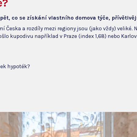
ě?
pět, co se získání vlastního domova týče, přívětivěj
 Česka a rozdíly mezi regiony jsou (jako vždy) veliké. N
ošlo kupodivu například v Praze (index 1,68) nebo Karlov
tek hypoték?