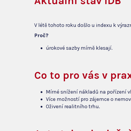
Aktuální stav IDB
V létě tohoto roku došlo u indexu k výra
Proč?
úrokové sazby mírně klesají.
C
o to pro vás v pr
Mírné snížení nákladů na pořízení v
Více možností pro zájemce o nemovit
Oživení realitního trhu.