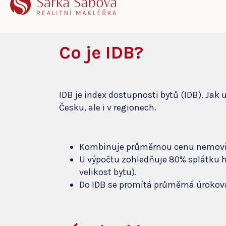
křivka začala naopak klesat. Co to p
Co je IDB?
IDB je index dostupnosti bytů (IDB). Jak
Česku, ale i v regionech.
Kombinuje průměrnou cenu nemovit
U výpočtu zohledňuje 80% splátku hy
velikost bytu).
Do IDB se promítá průměrná úroková 