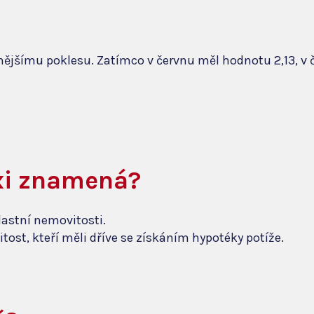
znějšímu poklesu. Zatímco v červnu měl hodnotu 2,13, v 
axi znamená?
lastní nemovitosti.
ost, kteří měli dříve se získáním hypotéky potíže.