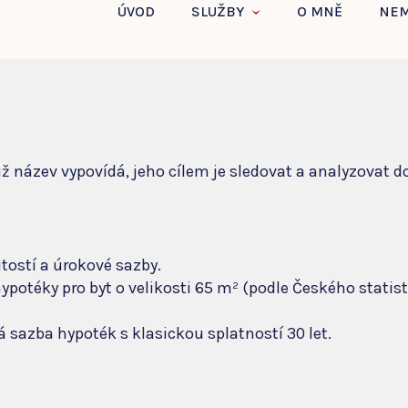
ro trh s nemovitostmi znamená?
 už název vypovídá, jeho cílem je sledovat a analyzovat 
ostí a úrokové sazby.
potéky pro byt o velikosti 65 m² (podle Českého statis
sazba hypoték s klasickou splatností 30 let.