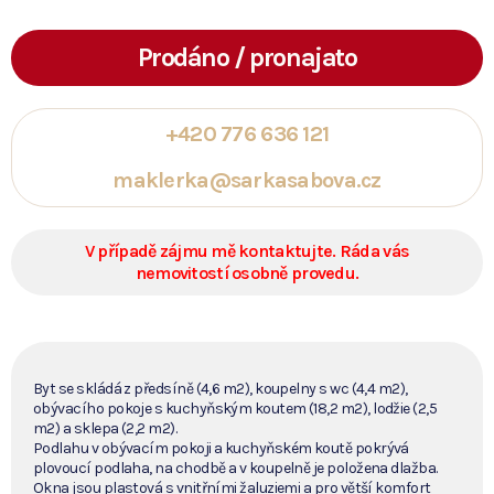
Prodáno / pronajato
+420 776 636 121
maklerka@sarkasabova.cz
V případě zájmu mě kontaktujte. Ráda vás
nemovitostí osobně provedu.
Byt se skládá z předsíně (4,6 m2), koupelny s wc (4,4 m2),
obývacího pokoje s kuchyňským koutem (18,2 m2), lodžie (2,5
m2) a sklepa (2,2 m2).
Podlahu v obývacím pokoji a kuchyňském koutě pokrývá
plovoucí podlaha, na chodbě a v koupelně je položena dlažba.
Okna jsou plastová s vnitřními žaluziemi a pro větší komfort