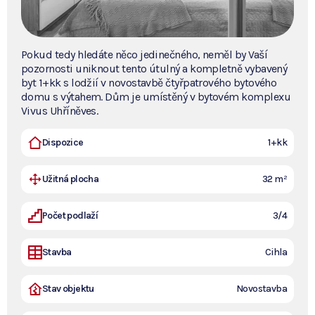
Pokud tedy hledáte něco jedinečného, neměl by Vaší
pozornosti uniknout tento útulný a kompletně vybavený
byt 1+kk s lodžií v novostavbě čtyřpatrového bytového
domu s výtahem. Dům je umístěný v bytovém komplexu
Vivus Uhříněves.
Dispozice
1+kk
Užitná plocha
32 m²
Počet podlaží
3/4
Stavba
Cihla
Stav objektu
Novostavba