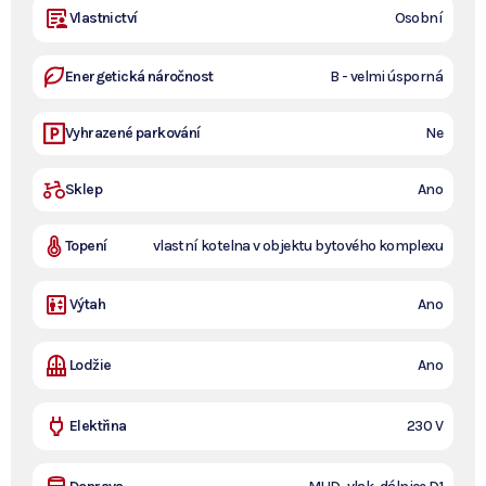
Vlastnictví
Osobní
Energetická náročnost
B - velmi úsporná
Vyhrazené parkování
Ne
Sklep
Ano
Topení
vlastní kotelna v objektu bytového komplexu
Výtah
Ano
Lodžie
Ano
Elektřina
230 V
Šťastně