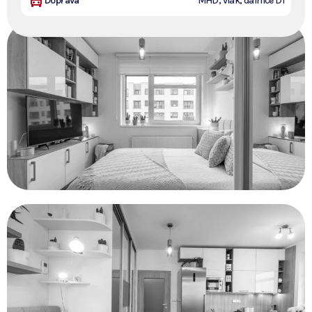
Doprava
MHD, vlak, dálnice D1
zabydleno.
Nemovitost již není v
nabídce.