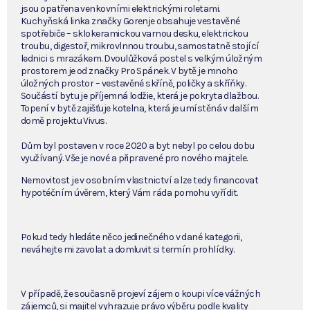
jsou opatřena venkovními elektrickými roletami.
Kuchyňská linka značky Gorenje obsahuje vestavěné
spotřebiče – sklokeramickou varnou desku, elektrickou
troubu, digestoř, mikrovlnnou troubu, samostatně stojící
lednici s mrazákem. Dvoulůžková postel s velkým úložným
prostorem je od značky Pro Spánek. V bytě je mnoho
úložných prostor – vestavěné skříně, poličky a skříňky.
Součástí bytu je příjemná lodžie, která je pokryta dlažbou.
Topení v bytě zajišťuje kotelna, která je umístěná v dalším
domě projektu Vivus.
Dům byl postaven v roce 2020 a byt nebyl po celou dobu
využívaný. Vše je nové a připravené pro nového majitele.
Nemovitost je v osobním vlastnictví a lze tedy financovat
hypotéčním úvěrem, který Vám ráda pomohu vyřídit.
Pokud tedy hledáte něco jedinečného v dané kategorii,
neváhejte mi zavolat a domluvit si termín prohlídky.
V případě, že současně projeví zájem o koupi více vážných
zájemců, si majitel vyhrazuje právo výběru podle kvality