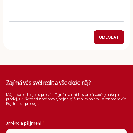
ODESLAT
Zajímá vás svět realit a vše okolo něj?
Můj newsletter je tu pro vás. Tajné realitní tipy pro úspěšný nákup i
prodej, zkušenosti z mé praxe, nejnovější reality na trhu a mnohem víc.
Pojďme se propojit!
Jméno a příjmení
*