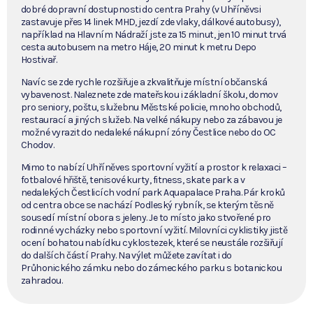
dobré dopravní dostupnosti do centra Prahy (v Uhříněvsi
zastavuje přes 14 linek MHD, jezdí zde vlaky, dálkové autobusy),
například na Hlavním Nádraží jste za 15 minut, jen 10 minut trvá
cesta autobusem na metro Háje, 20 minut k metru Depo
Hostivař.
Navíc se zde rychle rozšiřuje a zkvalitňuje místní občanská
vybavenost. Naleznete zde mateřskou i základní školu, domov
pro seniory, poštu, služebnu Městské policie, mnoho obchodů,
restaurací a jiných služeb. Na velké nákupy nebo za zábavou je
možné vyrazit do nedaleké nákupní zóny Čestlice nebo do OC
Chodov.
Mimo to nabízí Uhříněves sportovní vyžití a prostor k relaxaci –
fotbalové hřiště, tenisové kurty, fitness, skate park a v
nedalekých Čestlicích vodní park Aquapalace Praha. Pár kroků
od centra obce se nachází Podleský rybník, se kterým těsně
sousedí místní obora s jeleny. Je to místo jako stvořené pro
rodinné vycházky nebo sportovní vyžití. Milovníci cyklistiky jistě
ocení bohatou nabídku cyklostezek, které se neustále rozšiřují
do dalších částí Prahy. Na výlet můžete zavítat i do
Průhonického zámku nebo do zámeckého parku s botanickou
zahradou.