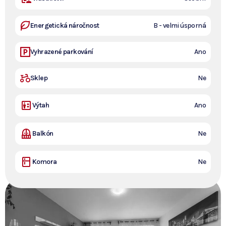
Energetická náročnost
B - velmi úsporná
Vyhrazené parkování
Ano
Sklep
Ne
Výtah
Ano
Balkón
Ne
Šťastně
Komora
Ne
zabydleno.
Nemovitost již není v
nabídce.