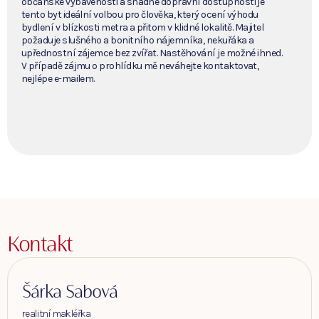
občanské vybavenosti a snadné dopravní dostupnosti je
tento byt ideální volbou pro člověka, který ocení výhodu
bydlení v blízkosti metra a přitom v klidné lokalitě. Majitel
požaduje slušného a bonitního nájemníka, nekuřáka a
upřednostní zájemce bez zvířat. Nastěhování je možné ihned.
V případě zájmu o prohlídku mě neváhejte kontaktovat,
nejlépe e-mailem.
Kontakt
Šárka Sabová
realitní makléřka