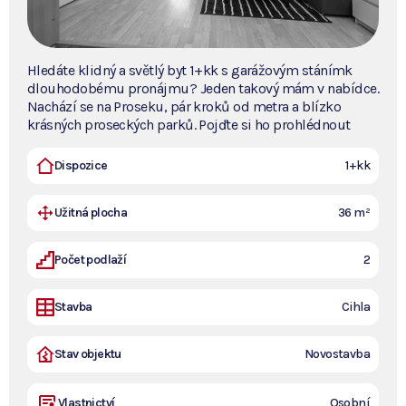
Hledáte klidný a světlý byt 1+kk s garážovým stánímk
dlouhodobému pronájmu? Jeden takový mám v nabídce.
Nachází se na Proseku, pár kroků od metra a blízko
krásných proseckých parků. Pojďte si ho prohlédnout
Dispozice
1+kk
Užitná plocha
36 m²
Počet podlaží
2
Stavba
Cihla
Stav objektu
Novostavba
Vlastnictví
Osobní