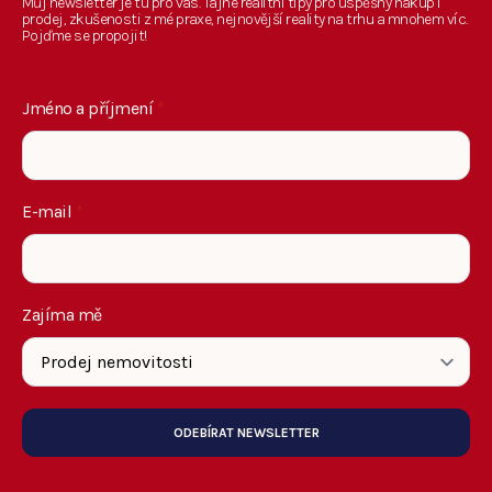
Můj newsletter je tu pro vás. Tajné realitní tipy pro úspěšný nákup i
prodej, zkušenosti z mé praxe, nejnovější reality na trhu a mnohem víc.
Pojďme se propojit!
Jméno a příjmení
*
E-mail
*
Zajíma mě
ODEBÍRAT NEWSLETTER