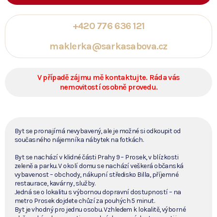
+420 776 636 121
maklerka@sarkasabova.cz
V případě zájmu mě kontaktujte. Ráda vás
nemovitostí osobně provedu.
Byt se pronajímá nevybavený, ale je možné si odkoupit od
současného nájemníka nábytek na fotkách.
Byt se nachází v klidné části Prahy 9 – Prosek, v blízkosti
zeleně a parku. V okolí domu se nachází veškerá občanská
vybavenost – obchody, nákupní středisko Billa, příjemné
restaurace, kavárny, služby.
Jedná se o lokalitu s výbornou dopravní dostupností – na
metro Prosek dojdete chůzí za pouhých 5 minut.
Byt je vhodný pro jednu osobu. Vzhledem k lokalitě, výborné