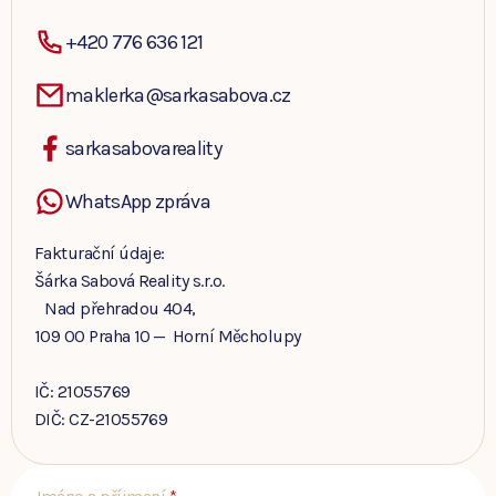
+420 776 636 121
maklerka@sarkasabova.cz
sarkasabovareality
WhatsApp zpráva
Fakturační údaje:
Šárka Sabová Reality s.r.o.
Nad přehradou 404,
109 00 Praha 10 — Horní Měcholupy
IČ: 21055769
DIČ: CZ-21055769