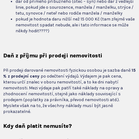
dar od přímého příbuzného (otec – syn) nebo dar z vedlejší
linie, pokud jde o sourozence, manžela / manželku, strýce /
tetu, synovce / neteř nebo rodiče manžela / manželky
pokud je hodnota daru nižší než 15 000 Kč (tam zřejmě vaše
nemovitost spadat nebude, ale i tato informace se může
někdy hodit????)
Daň z příjmu při prodeji nemovitosti
Při prodeji darované nemovitosti fyzickou osobou je sazba daně
15
% z prodejní ceny
po odečtení výdajů. Výdajem je pak cena,
kterou určí znalec v oboru nemovitostí, a to ke dni nabytí
nemovitosti. Mezi výdaje pak patří také náklady na opravy a
zhodnocení nemovitostí, stejně jako náklady související s
prodejem (poplatky za právníka, převod nemovitosti atd.).
Myslete však na to, že všechny náklady musí být jasně
prokazatelné.
Kdy daň platit nemusíte?