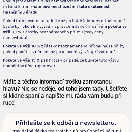
Pokud jste darem získali nemovitost v hodnotě vyšší než pět
milionů korun,
máte povinnost oznámit tuto skutečnost
finančnímu úřadu.
Pokud tuto povinnost splníte až po lhůtě (ale sami od sebe, aniž
byste byli oficiálně vyzváni správcem daně), hrozí vám
pokuta ve
výši 0,1 %
z částky neoznámeného příjmu (tedy ceny
nemovitosti).
Pokuta ve výši 10 %
z částky neoznámeného příjmu může přijít,
pokud podáte oznámení až po oficiální výzvě správce daně.
Pokuta ve výši 15 %
pak hrozí v případě, že budete tuto výzvu
finančního úřadu ignorovat.
Máte z těchto informací trošku zamotanou
hlavu? Nic se neděje, od toho jsem tady. Ušetřete
si klidné spaní a napište mi, ráda vám budu při
ruce!
Přihlašte se k odběru newsletteru.
Pravidelná dávka realitních tipů pro úspěšný nákup i