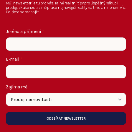
Můj newsletter je tu pro vás. Tajné realitní tipy pro úspěšný nákup i
prodej, zkušenosti z mé praxe, nejnovější reality na trhu a mnohem víc.
Pojďme se propojit!
Jméno a příjmení
*
E-mail
*
Zajíma mě
ODEBÍRAT NEWSLETTER