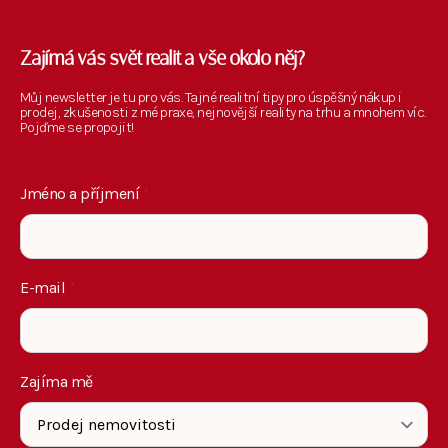
Zajímá vás svět realit a vše okolo něj?
Můj newsletter je tu pro vás. Tajné realitní tipy pro úspěšný nákup i
prodej, zkušenosti z mé praxe, nejnovější reality na trhu a mnohem víc.
Pojďme se propojit!
Jméno a příjmení
*
E-mail
*
Zajíma mě