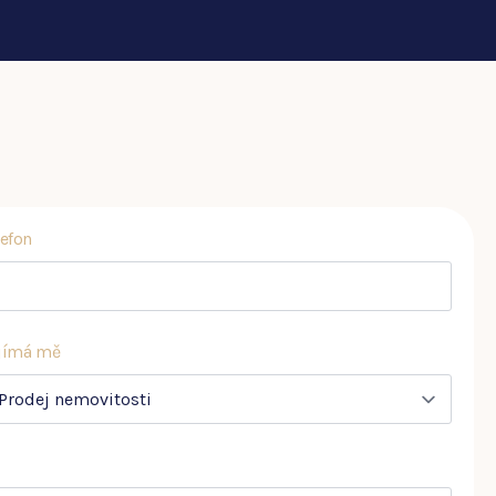
lefon
jímá mě