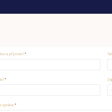
no a příjmení
*
Te
il
*
Za
e zpráva
*