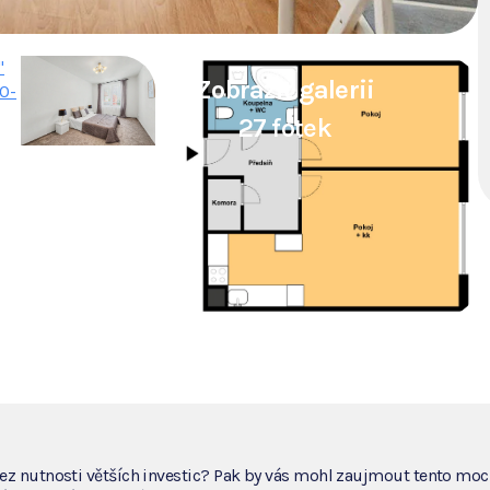
"
Zobrazit galerii
0-
27 fotek
ez nutnosti větších investic? Pak by vás mohl zaujmout tento moc