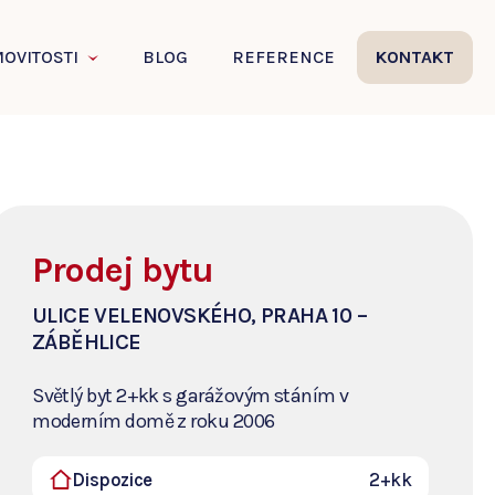
OVITOSTI
BLOG
REFERENCE
KONTAKT
Prodej bytu
ULICE VELENOVSKÉHO, PRAHA 10 –
ZÁBĚHLICE
Světlý byt 2+kk s garážovým stáním v
moderním domě z roku 2006
Dispozice
2+kk