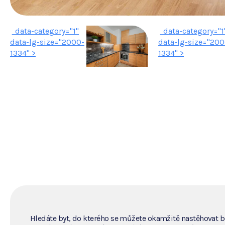
" data-category="1"
" data-category="1
data-lg-size="2000-
data-lg-size="200
1334" >
1334" >
Hledáte byt, do kterého se můžete okamžitě nastěhovat b