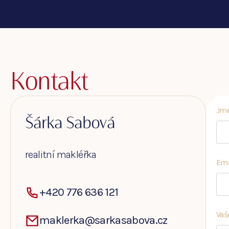
Kontakt
Jmé
Šárka Sabová
realitní makléřka
Ema
+420 776 636 121
Vaš
maklerka@sarkasabova.cz