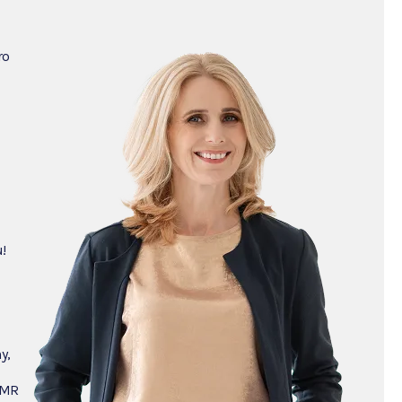
ro
!
y,
AMR