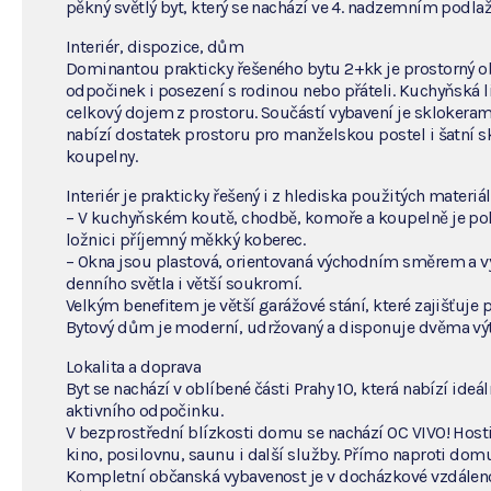
pěkný světlý byt, který se nachází ve 4. nadzemním pod
Interiér, dispozice, dům
Dominantou prakticky řešeného bytu 2+kk je prostorný o
odpočinek i posezení s rodinou nebo přáteli. Kuchyňská l
celkový dojem z prostoru. Součástí vybavení je sklokeram
nabízí dostatek prostoru pro manželskou postel i šatní s
koupelny.
Interiér je prakticky řešený i z hlediska použitých materiál
– V kuchyňském koutě, chodbě, komoře a koupelně je pol
ložnici příjemný měkký koberec.
– Okna jsou plastová, orientovaná východním směrem a v
denního světla i větší soukromí.
Velkým benefitem je větší garážové stání, které zajišťuje 
Bytový dům je moderní, udržovaný a disponuje dvěma výt
Lokalita a doprava
Byt se nachází v oblíbené části Prahy 10, která nabízí i
aktivního odpočinku.
V bezprostřední blízkosti domu se nachází OC VIVO! Hosti
kino, posilovnu, saunu i další služby. Přímo naproti domu 
Kompletní občanská vybavenost je v docházkové vzdálenost