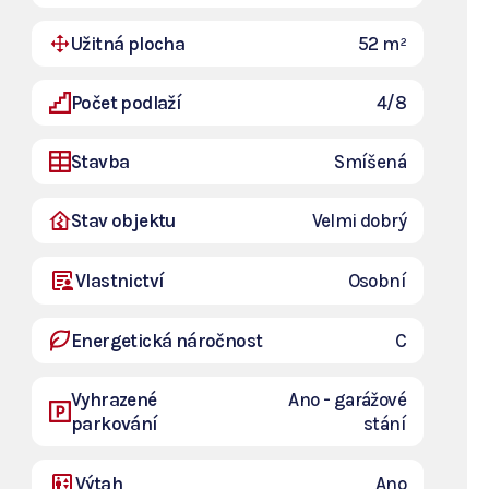
Užitná plocha
52 m²
Počet podlaží
4/8
Stavba
Smíšená
Stav objektu
Velmi dobrý
Vlastnictví
Osobní
Energetická náročnost
C
Vyhrazené
Ano - garážové
parkování
stání
Výtah
Ano