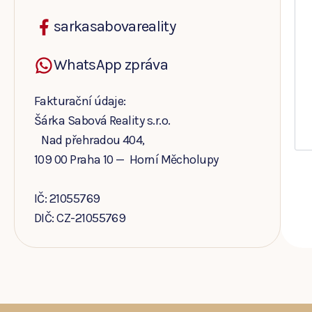
sarkasabovareality
WhatsApp zpráva
Fakturační údaje:
Šárka Sabová Reality s.r.o.
Nad přehradou 404,
109 00 Praha 10 — Horní Měcholupy
IČ: 21055769
DIČ: CZ-21055769