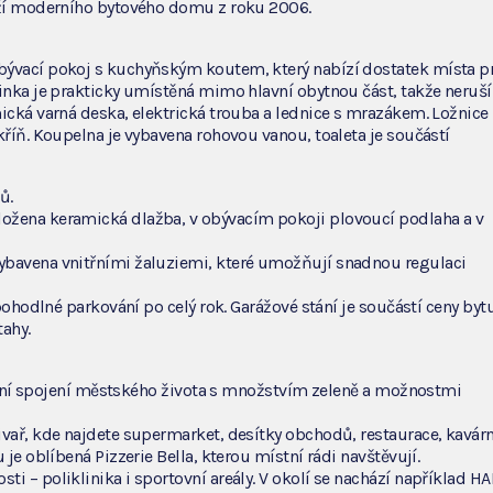
laží moderního bytového domu z roku 2006.
bývací pokoj s kuchyňským koutem, který nabízí dostatek místa p
inka je prakticky umístěná mimo hlavní obytnou část, takže neruší
ická varná deska, elektrická trouba a lednice s mrazákem. Ložnice
kříň. Koupelna je vybavena rohovou vanou, toaleta je součástí
ů.
ožena keramická dlažba, v obývacím pokoji plovoucí podlaha a v
ybavena vnitřními žaluziemi, které umožňují snadnou regulaci
pohodlné parkování po celý rok. Garážové stání je součástí ceny bytu
ahy.
deální spojení městského života s množstvím zeleně a možnostmi
vař, kde najdete supermarket, desítky obchodů, restaurace, kavárn
je oblíbená Pizzerie Bella, kterou místní rádi navštěvují.
i – poliklinika i sportovní areály. V okolí se nachází například H