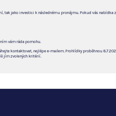
ení, tak jako investici k následnému pronájmu. Pokud vás nabídka 
zením vám ráda pomohu.
hejte kontaktovat, nejlépe e-mailem. Prohlídky proběhnou 8.7.202
ě jím zvolených kritérií.