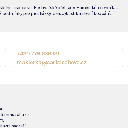
vařského lesoparku, Hostivařské přehrady, Hamerského rybníka a
é podmínky pro procházky, běh, cyklistiku i letní koupání.
+420 776 636 121
maklerka@sarkasabova.cz
mu,
 5 minut chůze,
m,
lavní nádraží.