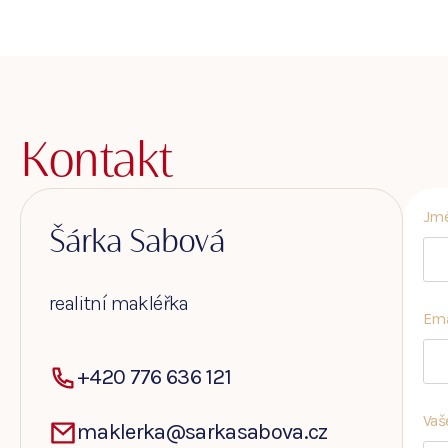
Kontakt
Jmé
Šárka Sabová
realitní makléřka
Ema
+420 776 636 121
Vaš
maklerka@sarkasabova.cz