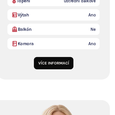
Topení
ústřední dálkové
Výtah
Ano
Balkón
Ne
Komora
Ano
VÍCE INFORMACÍ