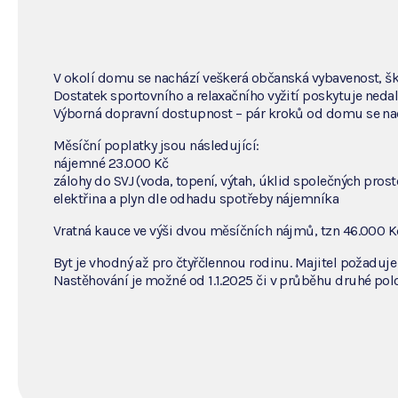
V okolí domu se nachází veškerá občanská vybavenost, ško
Dostatek sportovního a relaxačního vyžití poskytuje ned
Výborná dopravní dostupnost – pár kroků od domu se nach
Měsíční poplatky jsou následující:
nájemné 23.000 Kč
zálohy do SVJ (voda, topení, výtah, úklid společných prost
elektřina a plyn dle odhadu spotřeby nájemníka
Vratná kauce ve výši dvou měsíčních nájmů, tzn 46.000 K
Byt je vhodný až pro čtyřčlennou rodinu. Majitel požaduje
Nastěhování je možné od 1.1.2025 či v průběhu druhé pol