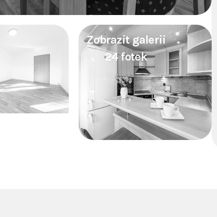
Zobrazit galerii
24 fotek