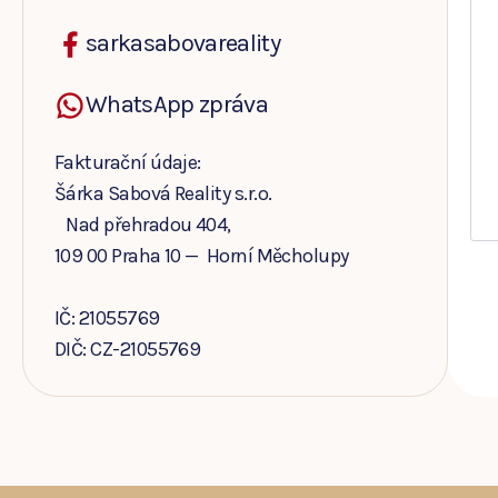
sarkasabovareality
WhatsApp zpráva
Fakturační údaje:
Šárka Sabová Reality s.r.o.
Nad přehradou 404,
109 00 Praha 10 — Horní Měcholupy
IČ: 21055769
DIČ: CZ-21055769