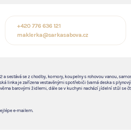
+420 776 636 121
maklerka@sarkasabova.cz
m2 a sestává se z chodby, komory, koupelny s rohovou vanou, samo
 linka je zařízena vestavěnými spotřebiči (varná deska s plynovými
věma barovými židlemi, dále se v kuchyni nachází jídelní stůl se 
ejlépe e-mailem.