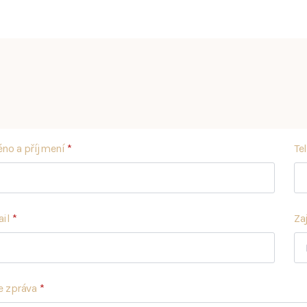
no a příjmení
*
Te
il
*
Za
e zpráva
*