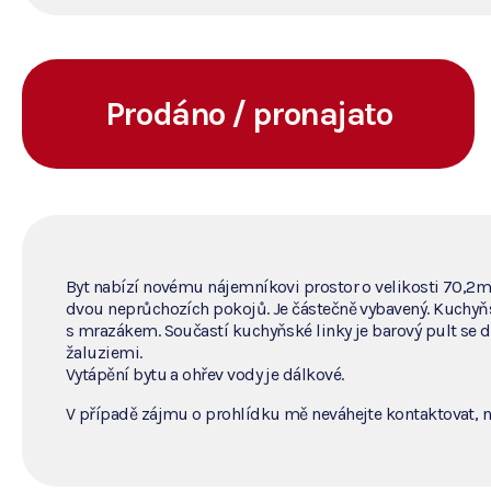
Prodáno / pronajato
Byt nabízí novému nájemníkovi prostor o velikosti 70,2
dvou neprůchozích pokojů. Je částečně vybavený. Kuchyňská
s mrazákem. Součastí kuchyňské linky je barový pult se d
žaluziemi.
Vytápění bytu a ohřev vody je dálkové.
V případě zájmu o prohlídku mě neváhejte kontaktovat, n