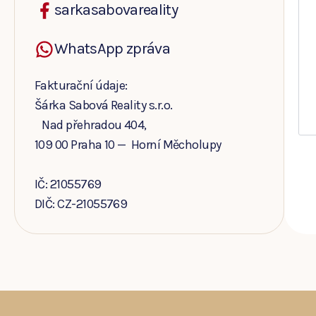
sarkasabovareality
WhatsApp zpráva
Fakturační údaje:
Šárka Sabová Reality s.r.o.
Nad přehradou 404,
109 00 Praha 10 — Horní Měcholupy
IČ: 21055769
DIČ: CZ-21055769