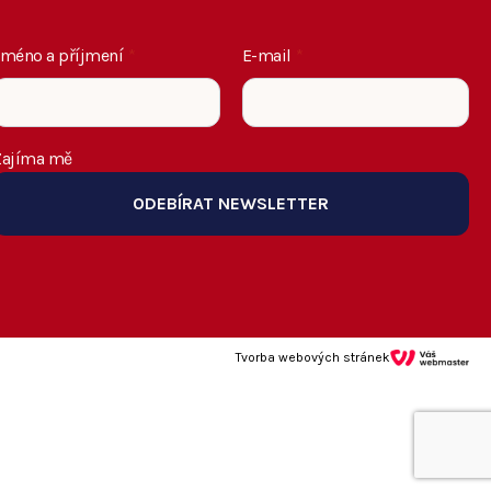
Jméno a příjmení
*
E-mail
*
Zajíma mě
ODEBÍRAT NEWSLETTER
Tvorba webových stránek