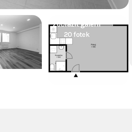
Zobrazit galerii
20 fotek