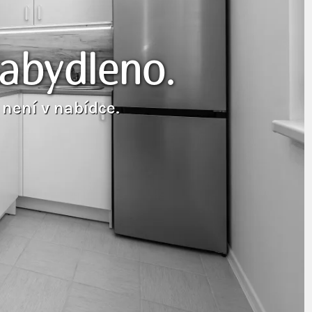
zabydleno.
 není v nabídce.