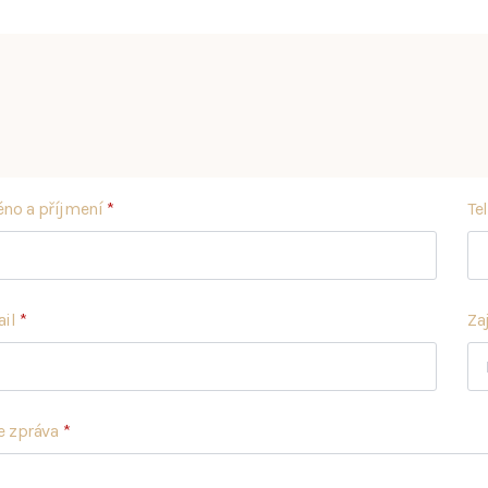
no a příjmení
*
Te
il
*
Za
e zpráva
*