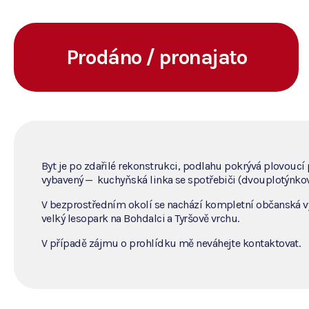
Prodáno / pronajato
Byt je po zdařilé rekonstrukci, podlahu pokrývá plovoucí
vybavený — kuchyňská linka se spotřebiči (dvouplotýnkový
V bezprostředním okolí se nachází kompletní občanská v
velký lesopark na Bohdalci a Tyršově vrchu.
V případě zájmu o prohlídku mě neváhejte kontaktovat.