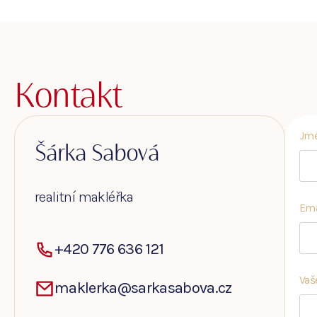
Kontakt
Jmé
Šárka Sabová
realitní makléřka
Ema
+420 776 636 121
Vaš
maklerka@sarkasabova.cz