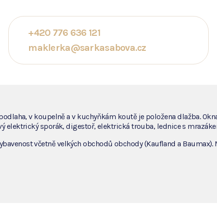
+420 776 636 121
maklerka@sarkasabova.cz
 podlaha, v koupelně a v kuchyňkám koutě je položena dlažba. Okna
 elektrický sporák, digestoř, elektrická trouba, lednice s mrazáke
ybavenost včetně velkých obchodů obchody (Kaufland a Baumax). M