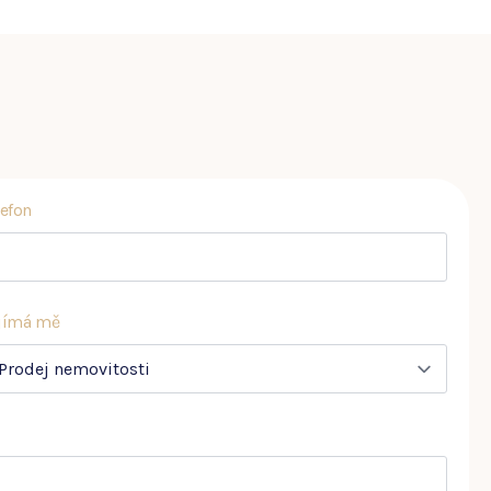
lefon
jímá mě