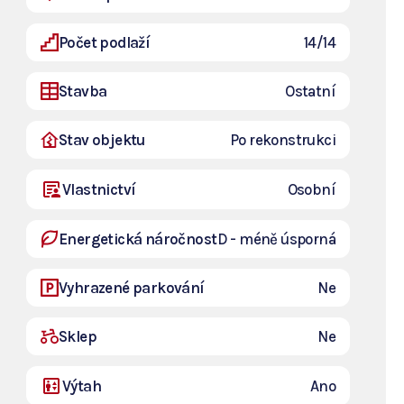
Počet podlaží
14/14
Stavba
Ostatní
Stav objektu
Po rekonstrukci
Vlastnictví
Osobní
Energetická náročnost
D - méně úsporná
Vyhrazené parkování
Ne
Sklep
Ne
Výtah
Ano