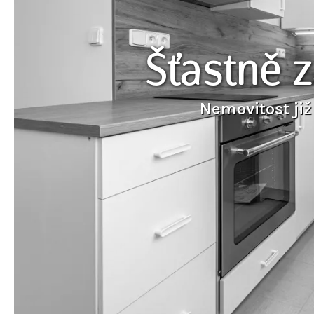
Šťastně 
Nemovitost již