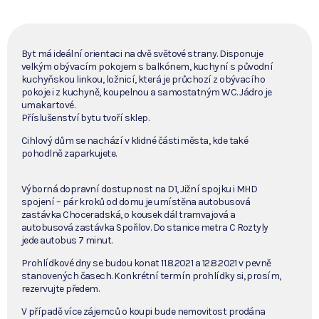
Byt má ideální orientaci na dvě světové strany. Disponuje
velkým obývacím pokojem s balkónem, kuchyní s původní
kuchyňskou linkou, ložnicí, která je průchozí z obývacího
pokoje i z kuchyně, koupelnou a samostatným WC. Jádro je
umakartové.
Příslušenství bytu tvoří sklep.
Cihlový dům se nachází v klidné části města, kde také
pohodlně zaparkujete.
Výborná dopravní dostupnost na D1, Jižní spojku i MHD
spojení – pár kroků od domu je umístěna autobusová
zastávka Choceradská, o kousek dál tramvajová a
autobusová zastávka Spořilov. Do stanice metra C Roztyly
jede autobus 7 minut.
Prohlídkové dny se budou konat 11.8.2021 a 12.8.2021 v pevně
stanovených časech. Konkrétní termín prohlídky si, prosím,
rezervujte předem.
V případě více zájemců o koupi bude nemovitost prodána