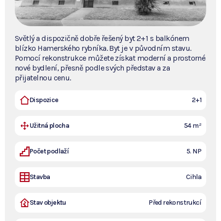
Světlý a dispozičně dobře řešený byt 2+1 s balkónem
blízko Hamerského rybníka. Byt je v původním stavu.
Pomocí rekonstrukce můžete získat moderní a prostorné
nové bydlení, přesně podle svých představ a za
přijatelnou cenu.
Dispozice
2+1
Užitná plocha
54 m²
Počet podlaží
5. NP
Stavba
Cihla
Stav objektu
Před rekonstrukcí