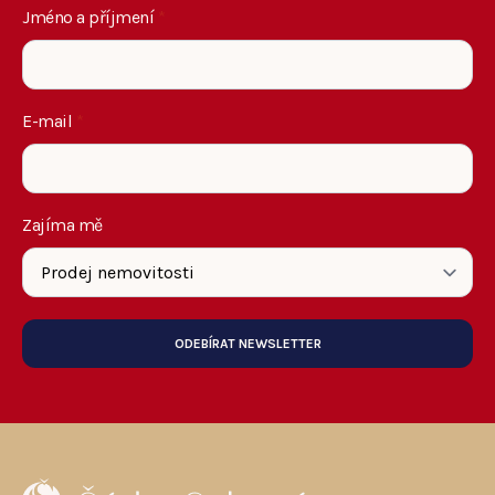
Jméno a příjmení
*
E-mail
*
Zajíma mě
ODEBÍRAT NEWSLETTER