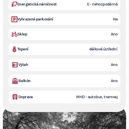
Energetická náročnost
E - nehospodárná
Vyhrazené parkování
Ne
Sklep
Ano
Topení
dálkové ústřední
Výtah
Ano
Balkón
Ano
Šťastně
Doprava
MHD - autobus, tramvaj
zabydleno.
Nemovitost již není v
nabídce.