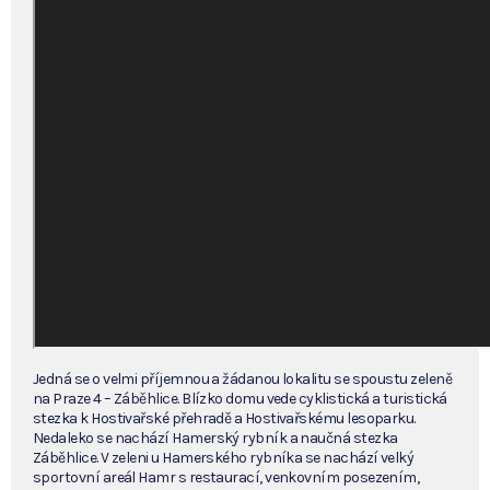
Jedná se o velmi příjemnou a žádanou lokalitu se spoustu zeleně
na Praze 4 – Záběhlice. Blízko domu vede cyklistická a turistická
stezka k Hostivařské přehradě a Hostivařskému lesoparku.
Nedaleko se nachází Hamerský rybník a naučná stezka
Záběhlice. V zeleni u Hamerského rybníka se nachází velký
sportovní areál Hamr s restaurací, venkovním posezením,