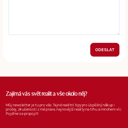
ODESLAT
Zajímá vás svět realit a vše okolo něj?
Můj newsletter je tu pro vás. Tajné realitní tipy pro úspěšný nákup i
prodej, zkušenosti z mé praxe, nejnovější reality na trhu a mnohem víc.
Pojďme se propojit!