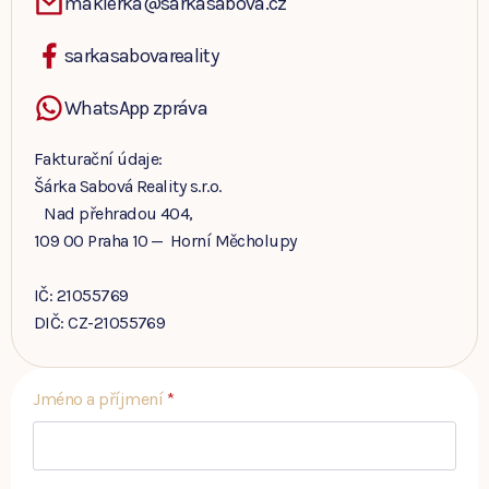
maklerka@sarkasabova.cz
sarkasabovareality
WhatsApp zpráva
Fakturační údaje:
Šárka Sabová Reality s.r.o.
Nad přehradou 404,
109 00 Praha 10 — Horní Měcholupy
IČ: 21055769
DIČ: CZ-21055769
Jméno a příjmení
*