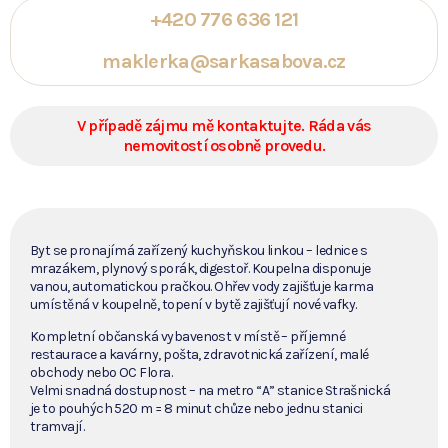
+420 776 636 121
maklerka@sarkasabova.cz
V případě zájmu mě kontaktujte. Ráda vás
nemovitostí osobně provedu.
Byt se pronajímá zařízený kuchyňskou linkou – lednice s
mrazákem, plynový sporák, digestoř. Koupelna disponuje
vanou, automatickou pračkou. Ohřev vody zajišťuje karma
umístěná v koupelně, topení v bytě zajišťují nové vafky.
Kompletní občanská vybavenost v místě – příjemné
restaurace a kavárny, pošta, zdravotnická zařízení, malé
obchody nebo OC Flora.
Velmi snadná dostupnost – na metro “A” stanice Strašnická
je to pouhých 520 m = 8 minut chůze nebo jednu stanici
tramvají.