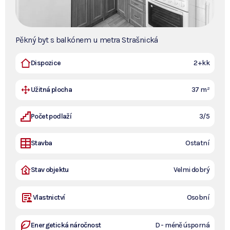
Pěkný byt s balkónem u metra Strašnická
Dispozice
2+kk
Užitná plocha
37 m²
Počet podlaží
3/5
Stavba
Ostatní
Stav objektu
Velmi dobrý
Vlastnictví
Osobní
Energetická náročnost
D - méně úsporná