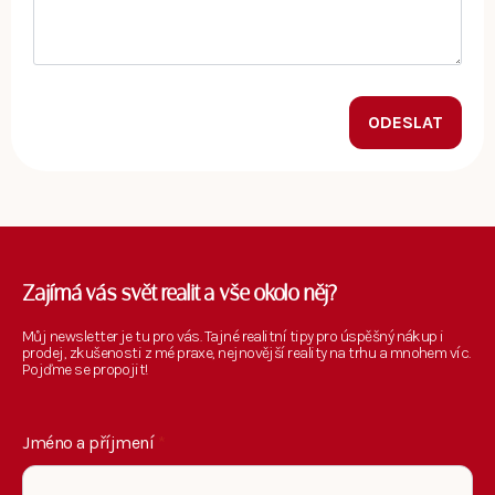
ODESLAT
Zajímá vás svět realit a vše okolo něj?
Můj newsletter je tu pro vás. Tajné realitní tipy pro úspěšný nákup i
prodej, zkušenosti z mé praxe, nejnovější reality na trhu a mnohem víc.
Pojďme se propojit!
Jméno a příjmení
*