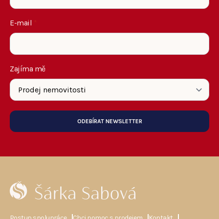
E-mail
*
Zajíma mě
ODEBÍRAT NEWSLETTER
Postup spolupráce
Chci pomoc s prodejem
Kontakt