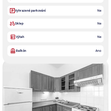
Vyhrazené parkování
Ne
Sklep
Ne
Výtah
Ne
Šťastně
Balkón
Ano
zabydleno.
Nemovitost již není v
nabídce.