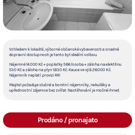
Vzhledem k lokalitě, výborné občanské vybavenosti a snadné
dopravní dostupnosti je tento byt ideální volbou.
Nájemné 14.000 Kč + poplatky 586/osoba + záloha na elektřinu
530 Kč a záloha na plyn 1.830 Kč. Kauce ve výši 28.000 Kč.
Nájemník neplatí provizi RK!
Majitel požaduje slušné a bonitní nájemníky, nekuřáky a
upřednostní zájemce bez zvířat. Nastěhování je možné ihned.
Prodáno / pronajato